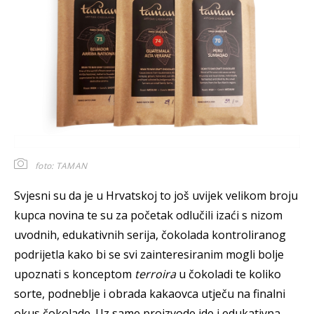
foto: TAMAN
Svjesni su da je u Hrvatskoj to još uvijek velikom broju
kupca novina te su za početak odlučili izaći s nizom
uvodnih, edukativnih serija, čokolada kontroliranog
podrijetla kako bi se svi zainteresiranim mogli bolje
upoznati s konceptom
terroira
u čokoladi te koliko
sorte, podneblje i obrada kakaovca utječu na finalni
okus čokolade. Uz same proizvode ide i edukativna