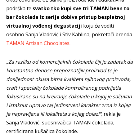
podrška te
svatko tko kupi sve tri TAMAN bean to
bar čokolade iz serije dobiva pristup besplatnoj
virtualnoj vođenoj degustaciji
koju će voditi
osobno Sanja Vladović i Stiv Kahlina, pokretači brenda
TAMAN Artisan Chocolates.
„Za razliku od komercijalnih čokolada čiji je zadatak da
konstantno donose prepoznatljiv proizvod te je
dosljednost okusa bitna kvaliteta njihovog proizvoda,
craft i specialty čokolade kontroliranog podrijetla
fokusirane su na kreiranje čokolade u kojoj je sačuvan
i istaknut upravo taj jedinstveni karakter zrna iz kojeg
je napravljena ili lokaliteta s kojeg dolazi",
rekla je
Sanja Vladović, suosnivačica TAMAN čokolada,
certificirana kušačica čokolade.