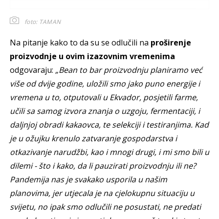
foto: TAMAN
Na pitanje kako to da su se odlučili na
proširenje
proizvodnje u ovim izazovnim vremenima
odgovaraju:
„Bean to bar proizvodnju planiramo već
više od dvije godine, uložili smo jako puno energije i
vremena u to, otputovali u Ekvador, posjetili farme,
učili sa samog izvora znanja o uzgoju, fermentaciji, i
daljnjoj obradi kakaovca, te selekciji i testiranjima. Kad
je u ožujku krenulo zatvaranje gospodarstva i
otkazivanje narudžbi, kao i mnogi drugi, i mi smo bili u
dilemi - što i kako, da li pauzirati proizvodnju ili ne?
Pandemija nas je svakako usporila u našim
planovima, jer utjecala je na cjelokupnu situaciju u
svijetu, no ipak smo odlučili ne posustati, ne predati