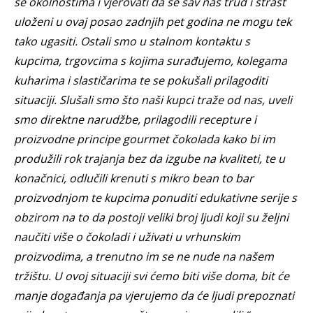
se okolnostima i vjerovati da se sav naš trud i strast
uloženi u ovaj posao zadnjih pet godina ne mogu tek
tako ugasiti. Ostali smo u stalnom kontaktu s
kupcima, trgovcima s kojima surađujemo, kolegama
kuharima i slastičarima te se pokušali prilagoditi
situaciji. Slušali smo što naši kupci traže od nas, uveli
smo direktne narudžbe, prilagodili recepture i
proizvodne principe gourmet čokolada kako bi im
produžili rok trajanja bez da izgube na kvaliteti, te u
konačnici, odlučili krenuti s mikro bean to bar
proizvodnjom te kupcima ponuditi edukativne serije s
obzirom na to da postoji veliki broj ljudi koji su željni
naučiti više o čokoladi i uživati u vrhunskim
proizvodima, a trenutno im se ne nude na našem
tržištu. U ovoj situaciji svi ćemo biti više doma, bit će
manje događanja pa vjerujemo da će ljudi prepoznati