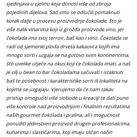
sjedinjava u cjelinu koja donosi više od zbroja
pojedinih dijelova. Sad smo se odlučili pomaknuti
korak dalje u procesu proizvodnje čokolade, što je
više nalik vinarima koji iz grožđa proizvode vino, jer
čokolada ima svoj terroir, baš kao i vino. Čokolada se
radi od sjemenki ploda drveta kakaovca kojih ima
mnogo sorti i uzgaja se na gotovo svim kontinentima,
što uvelike utječe na okus koji će čokolada imati, a naš
je cilj u bean to bar čokoladama sačuvati i istaknuti
baš te posebnost i karakteristike sorti ili lokaliteta na
kojima se uzgajaju. Vjerujemo da će nam takav
pristup omogućiti više slobode u kreaciji te dati puno
više kontrole nad proizvodnjom i finalnim rezultatima
naših gourmet čokolada i pralina, ali i mogućnost
ponuditi jedinstven proizvod drugim profesionalcima,
kuharima i slastičarima, koji imaju sličan način