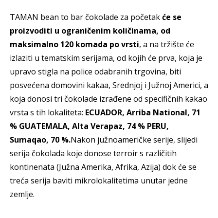
TAMAN bean to bar čokolade za početak
će se
proizvoditi u ograničenim količinama, od
maksimalno 120 komada po vrsti
, a na tržište će
izlaziti u tematskim serijama, od kojih će prva, koja je
upravo stigla na police odabranih trgovina, biti
posvećena domovini kakaa, Srednjoj i Južnoj Americi, a
koja donosi tri čokolade izrađene od specifičnih kakao
vrsta s tih lokaliteta:
ECUADOR, Arriba National, 71
% GUATEMALA, Alta Verapaz, 74 % PERU,
Sumaqao, 70 %.
Nakon južnoameričke serije, slijedi
serija čokolada koje donose terroir s različitih
kontinenata (Južna Amerika, Afrika, Azija) dok će se
treća serija baviti mikrolokalitetima unutar jedne
zemlje.