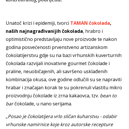
Unatoč krizi i epidemiji, tvorci
TAMAN čokolada
,
naših najnagrađivanijih čokolada
, hrabro i
optimistično predstavljaju nove proizvode te nakon
godina posvećenosti prvenstveno artizanskom
čokolatijerstvu gdje su na bazi vrhunskih kuverturnih
čokolada razvijali inovativne gourmet čokolade i
praline, neuobičajenih, ali savršeno usklađenih
kombinacija okusa, ove godine odlučili su se napraviti
hrabar i značajan korak te su pokrenuli vlastitu mikro
proizvodnju čokolade iz zrna kakaovca, tzv.
bean to
bar
čokolade, u nano serijama.
„Posao je čokolatijera vrlo sličan kuharstvu - odabir
vrhunske namirnice koje kroz autorske recepture