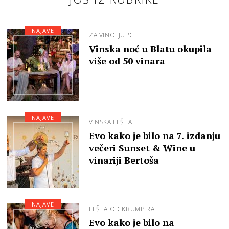
NAJAVE
ZA VINOLJUPCE
Vinska noć u Blatu okupila
više od 50 vinara
NAJAVE
VINSKA FEŠTA
Evo kako je bilo na 7. izdanju
večeri Sunset & Wine u
vinariji Bertoša
NAJAVE
FEŠTA OD KRUMPIRA
Evo kako je bilo na