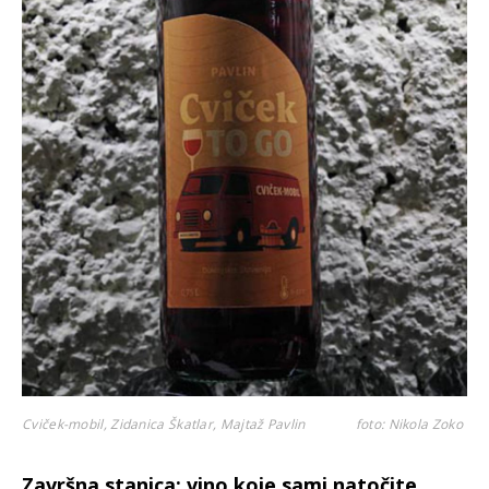
Cviček-mobil, Zidanica Škatlar, Majtaž Pavlin
foto: Nikola Zoko
Završna stanica: vino koje sami natočite