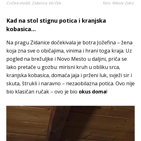
Cviček-mobil, Zidanica Verček
foto: Nikola Zoko
Kad na stol stignu potica i kranjska
kobasica...
Na pragu Zidanice dočekivala je botra Jožefina – žena
koja zna sve o običajima, vinima i hrani toga kraja. Uz
pogled na brežuljke i Novo Mesto u daljini, priča se
lako pretače u gozbu: mirisni kruh u obliku srca,
kranjska kobasica, domaća jaja i prženi luk, svježi sir i
skuta, štrukli i naravno – nezaobilazna poticа. Ovo nije
bio klasičan ručak – ovo je bio
okus doma
!