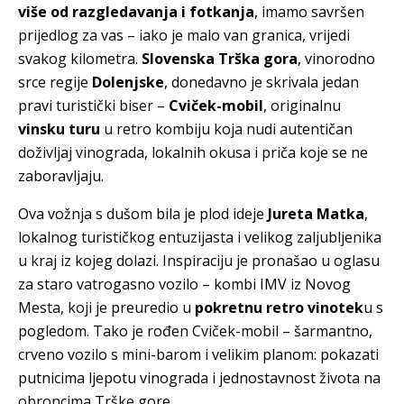
više od razgledavanja i fotkanja
, imamo savršen
prijedlog za vas – iako je malo van granica, vrijedi
svakog kilometra.
Slovenska Trška gora
, vinorodno
srce regije
Dolenjske
, donedavno je skrivala jedan
pravi turistički biser –
Cviček-mobil
, originalnu
vinsku turu
u retro kombiju koja nudi autentičan
doživljaj vinograda, lokalnih okusa i priča koje se ne
zaboravljaju.
Ova vožnja s dušom bila je plod ideje
Jureta Matka
,
lokalnog turističkog entuzijasta i velikog zaljubljenika
u kraj iz kojeg dolazi. Inspiraciju je pronašao u oglasu
za staro vatrogasno vozilo – kombi IMV iz Novog
Mesta, koji je preuredio u
pokretnu retro vinotek
u s
pogledom. Tako je rođen Cviček-mobil – šarmantno,
crveno vozilo s mini-barom i velikim planom: pokazati
putnicima ljepotu vinograda i jednostavnost života na
obroncima Trške gore.