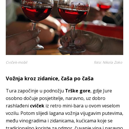
Cviček-mobil
foto: Nikola Zoko
Vožnja kroz zidanice, čaša po čaša
Tura započinje u podnožju
Trške gore
, gdje Jure
osobno dočuje posjetitelje, naravno, uz dobro
rashlađeni
cviček
iz retro mini-bara u ovom veselom
vozilu. Potom slijedi lagana vožnja vijugavim putevima,
među vinogradima i zidanicama, kućicama koje se
tradicionalno koriste za odmor, čuvanje vina i naravno