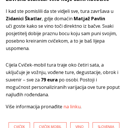
I kad ste pomislili da ste vidjeli sve, tura završava u
Zidanici Škatlar
, gdje domaćin
Matjaž Pavlin
uči goste kako se vino toči direktno iz bačve. Svaki
posjetitelj dobije praznu bocu koju sam puni svojim,
posebno kreiranim cvičekom, a to je baš lijepa
uspomena.
Cijela Cviček-mobil tura traje oko četiri sata, a
uključuje je vožnju, vođene ture, degustacije, obrok i
suvenir – sve za
79 eura
po osobi. Postoji i
mogućnost personaliziranih varijacija ove ture poput
najluđih rođendana.
Više informacija pronađite
na linku
.
CVIČEK
CVIČEK MOBIL
VINO
SLOVENIJA