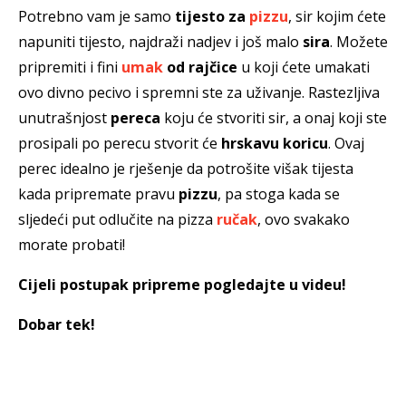
Potrebno vam je samo
tijesto za
pizzu
, sir kojim ćete
napuniti tijesto, najdraži nadjev i još malo
sira
. Možete
pripremiti i fini
umak
od rajčice
u koji ćete umakati
ovo divno pecivo i spremni ste za uživanje. Rastezljiva
unutrašnjost
pereca
koju će stvoriti sir, a onaj koji ste
prosipali po perecu stvorit će
hrskavu koricu
. Ovaj
perec idealno je rješenje da potrošite višak tijesta
kada pripremate pravu
pizzu
, pa
stoga kada se
sljedeći put odlučite na pizza
ručak
, ovo svakako
morate probati!
Cijeli postupak pripreme pogledajte u videu!
Dobar tek!