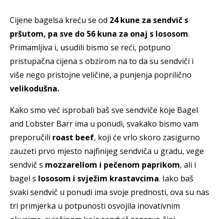
Cijene bagelsa kreću se od
24 kune za sendvič s
pršutom, pa sve do 56 kuna za onaj s lososom
.
Primamljiva i, usudili bismo se reći, potpuno
pristupačna cijena s obzirom na to da su sendviči i
više nego pristojne veličine, a punjenja poprilično
velikodušna.
Kako smo već isprobali baš sve sendviče koje Bagel
and Lobster Barr ima u ponudi, svakako bismo vam
preporučili
roast beef
, koji će vrlo skoro zasigurno
zauzeti prvo mjesto najfinijeg sendviča u gradu, vege
sendvič s
mozzarellom i pečenom paprikom
, ali i
bagel s
lososom i svježim krastavcima
. Iako baš
svaki sendvič u ponudi ima svoje prednosti, ova su nas
tri primjerka u potpunosti osvojila inovativnim