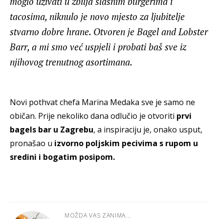
moglo uživati u zbilja slasnim burgerima i
tacosima, niknulo je novo mjesto za ljubitelje
stvarno dobre hrane. Otvoren je Bagel and Lobster
Barr, a mi smo već uspjeli i probati baš sve iz
njihovog trenutnog asortimana.
Novi pothvat chefa Marina Medaka sve je samo ne
običan. Prije nekoliko dana odlučio je otvoriti
prvi
bagels bar u Zagrebu
, a inspiraciju je, onako usput,
pronašao u
izvorno poljskim pecivima s rupom u
sredini i bogatim posipom.
MOŽDA VAS ZANIMA...