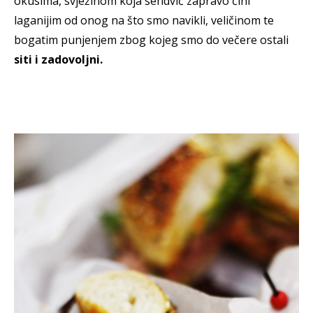
okusima, svježinom koja sendvič zapravo čini
laganijim od onog na što smo navikli, veličinom te
bogatim punjenjem zbog kojeg smo do večere ostali
siti i zadovoljni.