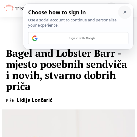
Sign in with Google
30. OŽUJKA 2018.
Bagel and Lobster Barr -
mjesto posebnih sendviča
i novih, stvarno dobrih
priča
Lidija Lončarić
PIŠE