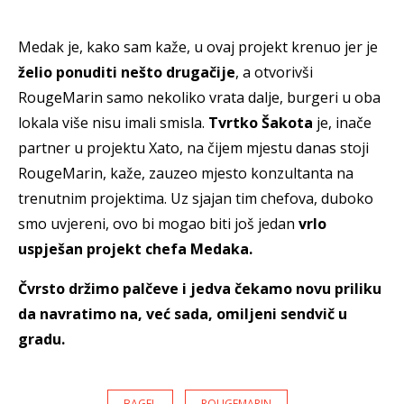
Medak je, kako sam kaže, u ovaj projekt krenuo jer je
želio ponuditi nešto drugačije
, a otvorivši
RougeMarin samo nekoliko vrata dalje, burgeri u oba
lokala više nisu imali smisla.
Tvrtko Š
akota
je, inače
partner u projektu Xato, na čijem mjestu danas stoji
RougeMarin, kaže, zauzeo mjesto konzultanta na
trenutnim projektima. Uz sjajan tim chefova, duboko
smo uvjereni, ovo bi mogao biti još jedan
vrlo
uspješan projekt chefa Medaka.
Čvrsto držimo palčeve i jedva čekamo novu priliku
da navratimo na, već sada, omiljeni sendvič u
gradu.
BAGEL
ROUGEMARIN