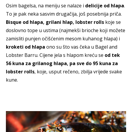
Osim bagelsa, na meniju se nalaze i
delicije od hlapa
.
To je pak neka sasvim drugačija, još posebnija priča.
Bisque od hlapa, grilani hlap, lobster rolls
koje se
doslovno tope u ustima (najmekši brioche koji možete
zamisliti punjen očišćenim mesom kuhanog hlapa) i
kroketi od hlapa
ono su što vas čeka u Bagel and
Lobster Barru. Cijene jela s hlapom kreću se
od tek
56 kuna za grilanog hlapa, pa sve do 95 kuna za
lobster rolls
, koje, usput rečeno, zbilja vrijede svake
kune.