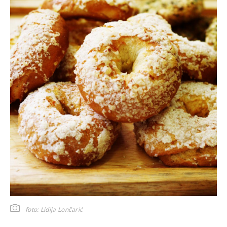
foto: Lidija Lončarić