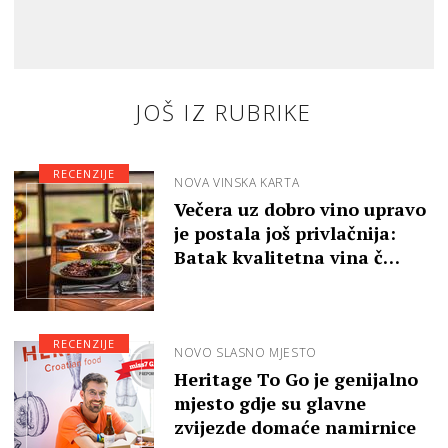
JOŠ IZ RUBRIKE
RECENZIJE
NOVA VINSKA KARTA
Večera uz dobro vino upravo
je postala još privlačnija:
Batak kvalitetna vina č…
RECENZIJE
NOVO SLASNO MJESTO
Heritage To Go je genijalno
mjesto gdje su glavne
zvijezde domaće namirnice