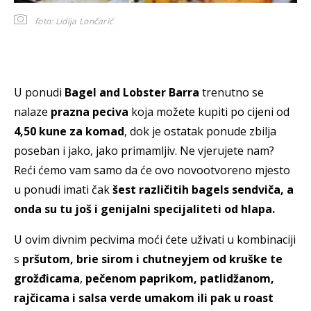
foto: Lidija Lončarić
U ponudi
Bagel and Lobster Barra
trenutno se
nalaze
prazna peciva
koja možete kupiti po cijeni od
4,50 kune za komad
, dok je ostatak ponude zbilja
poseban i jako, jako primamljiv. Ne vjerujete nam?
Reći ćemo vam samo da će ovo novootvoreno mjesto
u ponudi imati čak
šest različitih bagels sendviča, a
onda su tu još i genijalni specijaliteti od hlapa.
U ovim divnim pecivima moći ćete uživati u kombinaciji
s
pršutom, brie sirom i chutneyjem od kruške te
grožđicama
,
pečenom paprikom, patlidžanom,
rajčicama i salsa verde umakom ili pak u roast