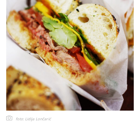
foto: Lidija Lončarić