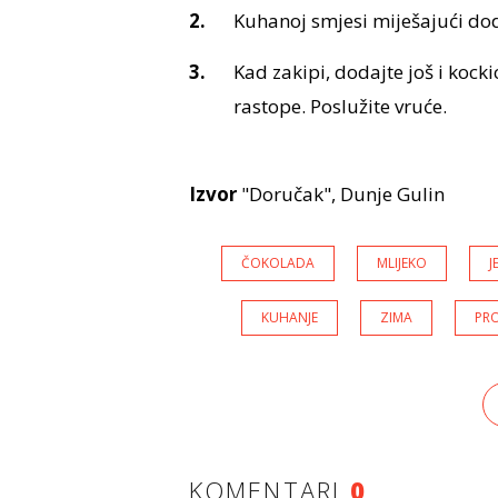
Kuhanoj smjesi miješajući doda
Kad zakipi, dodajte još i kock
rastope. Poslužite vruće.
Izvor
"Doručak", Dunje Gulin
ČOKOLADA
MLIJEKO
J
KUHANJE
ZIMA
PRO
KOMENTARI
0