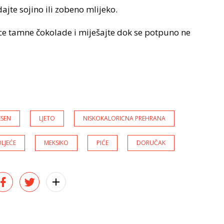
jte sojino ili zobeno mlijeko.
ice tamne čokolade i miješajte dok se potpuno ne
ESEN
LJETO
NISKOKALORICNA PREHRANA
LJEĆE
MEKSIKO
PIĆE
DORUČAK