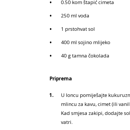
0.50 kom štapić cimeta
250 ml voda
1 prstohvat sol
400 ml sojino mlijeko
40 g tamna čokolada
Priprema
U loncu pomiješajte kukuruzno
mlincu za kavu, cimet (ili vanil
Kad smjesa zakipi, dodajte so
vatri.