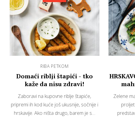
RIBA PETKOM
Domaći riblji štapići - tko
HRSKAVO
kaže da nisu zdravi!
mahu
Zaboravi na kupovne riblje štapiće,
Zelene m
pripremi ih kod kuće još ukusnije, sočnije i
prolje
hrskavije. Ako ništa drugo, barem je s…
predstav