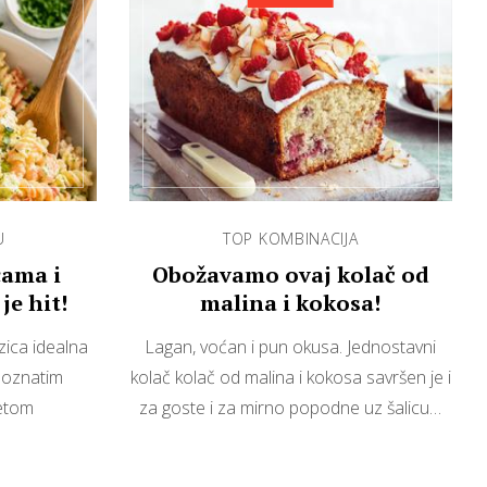
U
TOP KOMBINACIJA
cama i
Obožavamo ovaj kolač od
je hit!
malina i kokosa!
zica idealna
Lagan, voćan i pun okusa. Jednostavni
 poznatim
kolač kolač od malina i kokosa savršen je i
tetom
za goste i za mirno popodne uz šalicu…