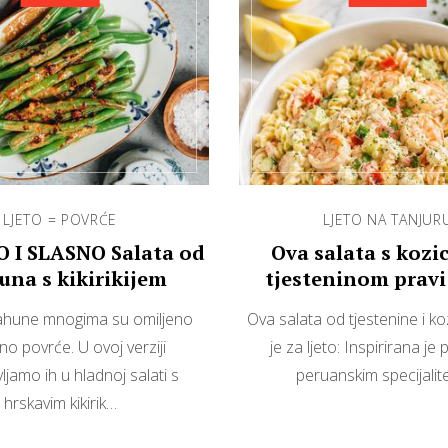
LJETO = POVRĆE
LJETO NA TANJUR
 I SLASNO Salata od
Ova salata s kozi
na s kikirikijem
tjesteninom pravi 
ahune mnogima su omiljeno
Ova salata od tjestenine i ko
tno povrće. U ovoj verziji
je za ljeto: Inspirirana je
ljamo ih u hladnoj salati s
peruanskim specijali
hrskavim kikirik…