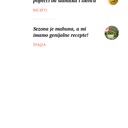
popečci od slanutka i tikvica
RECEPTI
Sezona je mahuna, a mi
imamo genijalne recepte!
ŠPAJZA