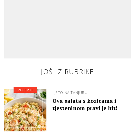
JOŠ IZ RUBRIKE
RECEPTI
LJETO NA TANJURU
Ova salata s kozicama i
tjesteninom pravi je hit!