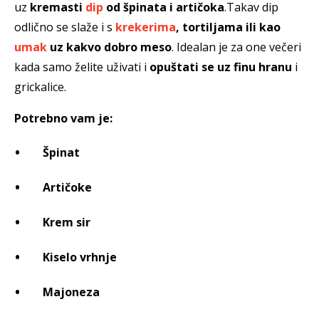
uz
kremasti
dip
od špinata i artičoka
.Takav dip
odlično se slaže i s
krekerima
, tortiljama ili kao
umak
uz kakvo dobro meso
. Idealan je za one večeri
kada samo želite uživati i
opuštati se uz finu hranu
i
grickalice.
Potrebno vam je:
Špinat
Artičoke
Krem sir
Kiselo vrhnje
Majoneza