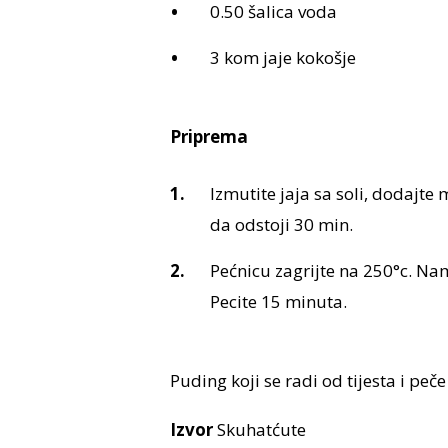
0.50 šalica voda
3 kom jaje kokošje
Priprema
Izmutite jaja sa soli, dodajte
da odstoji 30 min.
Pećnicu zagrijte na 250°c. Na
Pecite 15 minuta.
Puding koji se radi od tijesta i peče
Izvor
Skuhatćute