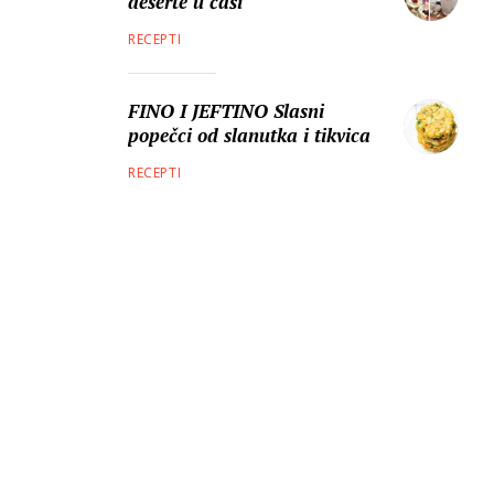
deserte u čaši
RECEPTI
FINO I JEFTINO Slasni
popečci od slanutka i tikvica
RECEPTI