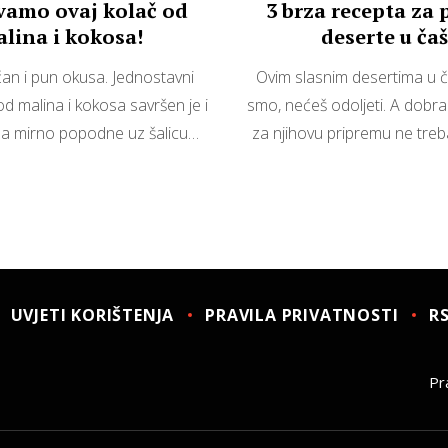
amo ovaj kolač od
3 brza recepta za 
lina i kokosa!
deserte u čaš
an i pun okusa. Jednostavni
Ovim slasnim desertima u ča
od malina i kokosa savršen je i
smo, nećeš odoljeti. A dobra 
 za mirno popodne uz šalicu…
za njihovu pripremu ne treb
UVJETI KORIŠTENJA
PRAVILA PRIVATNOSTI
R
Pra