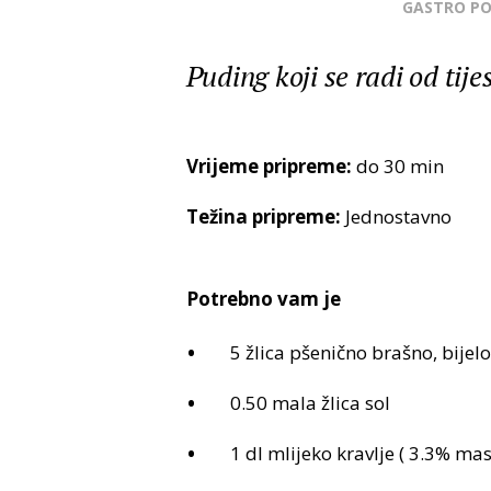
GASTRO P
Puding koji se radi od tije
Vrijeme pripreme:
do 30 min
Težina pripreme:
Jednostavno
Potrebno vam je
5 žlica pšenično brašno, bijelo
0.50 mala žlica sol
1 dl mlijeko kravlje ( 3.3% mast