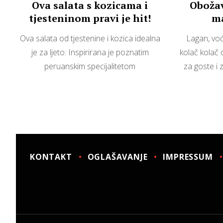
Ova salata s kozicama i
Obožav
tjesteninom pravi je hit!
ma
Ova salata od tjestenine i kozica idealna
Lagan, voć
je za ljeto: Inspirirana je poznatim
kolač kolač 
peruanskim specijalitetom
za goste i
KONTAKT
OGLAŠAVANJE
IMPRESSUM