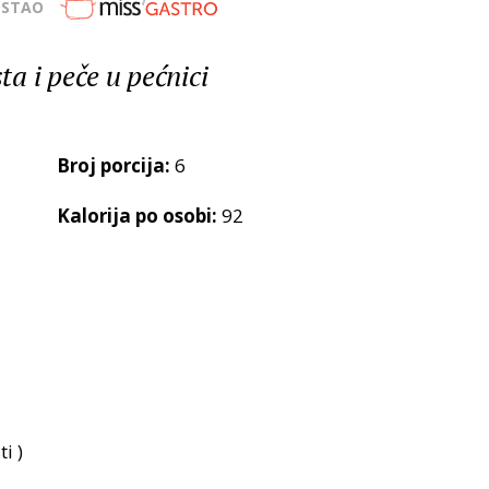
OSTAO
sta i peče u pećnici
Broj porcija:
6
Kalorija po osobi:
92
i )