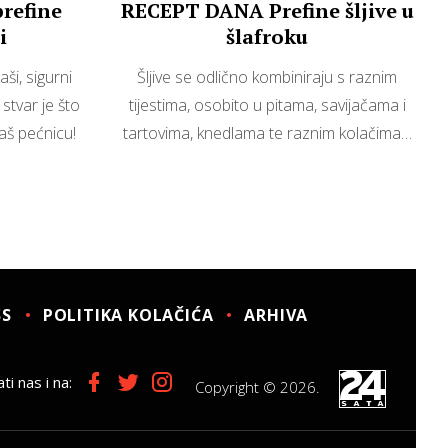
prefine
RECEPT DANA Prefine šljive u
i
šlafroku
ši, sigurni
Šljive se odlično kombiniraju s raznim
stvar je što
tijestima, osobito u pitama, savijačama i
aš pećnicu!
tartovima, knedlama te raznim kolačima…
SS
POLITIKA KOLAČIĆA
ARHIVA
ti nas i na:
Copyright © 2026.