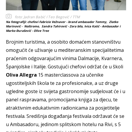
foto: Jadran Babić I Teo Begović / TTM
Na fotografiji: chefovi Fabricio Vežnaver - brand ambasador Tommy, Zlatko
Marinović - Noštromo, Sandra Tahirović - Zora bila, Ivica Katić - Ambasador i
Marko Đurašević - Olive Tree
Brojnim turistima, a osobito domaćem stanovništvu
omogućit će uživanje u mediteranskim specijalitetima
praćenim odgovarajućim vinima Dalmacije, Kvarnera,
Španjolske i Italije. Gostujući chefovi održat će u školi
Oliva Allegra
15 masterclassova za učenike
ugostiteljskih škola te za profesionalce, a uz druge
ugledne goste iz svijeta gastronomije sudjelovat će i u
panel raspravama, promocijama knjiga za djecu, te
atraktivnim edukativnim radionicama za posjetitelje
festivala. Središnja događanja festivala održavat će se
u Ambasadoru, jedinom splitskom hotelu na Rivi, s 5