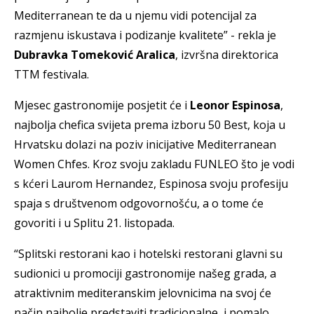
Mediterranean te da u njemu vidi potencijal za
razmjenu iskustava i podizanje kvalitete” - rekla je
Dubravka Tomeković Aralica
, izvršna direktorica
TTM festivala.
Mjesec gastronomije posjetit će i
Leonor Espinosa
,
najbolja chefica svijeta prema izboru 50 Best, koja u
Hrvatsku dolazi na poziv inicijative Mediterranean
Women Chfes. Kroz svoju zakladu FUNLEO što je vodi
s kćeri Laurom Hernandez, Espinosa svoju profesiju
spaja s društvenom odgovornošću, a o tome će
govoriti i u Splitu 21. listopada.
“Splitski restorani kao i hotelski restorani glavni su
sudionici u promociji gastronomije našeg grada, a
atraktivnim mediteranskim jelovnicima na svoj će
način najbolje predstaviti tradicionalne, i pomalo