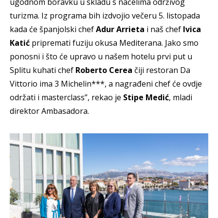
ugodnom boravku u skladu s načelima održivog
turizma. Iz programa bih izdvojio večeru 5. listopada
kada će španjolski chef
Adur Arrieta
i naš chef
Ivica
Katić
pripremati fuziju okusa Mediterana. Jako smo
ponosni i što će upravo u našem hotelu prvi put u
Splitu kuhati chef
Roberto Cerea
čiji restoran Da
Vittorio ima 3 Michelin***, a nagrađeni chef će ovdje
održati i masterclass”, rekao je
Stipe Medić
, mladi
direktor Ambasadora.