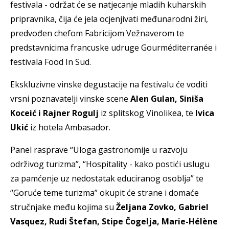
festivala - održat će se natjecanje mladih kuharskih
pripravnika, čija će jela ocjenjivati međunarodni žiri,
predvođen chefom Fabricijom Vežnaverom te
predstavnicima francuske udruge Gourméditerranée i
festivala Food In Sud.
Ekskluzivne vinske degustacije na festivalu će voditi
vrsni poznavatelji vinske scene
Alen Gulan, Siniša
Koceić i Rajner Rogulj
iz splitskog Vinolikea, te
Ivica
Ukić
iz hotela Ambasador.
Panel rasprave “Uloga gastronomije u razvoju
održivog turizma”, “Hospitality - kako postići uslugu
za pamćenje uz nedostatak educiranog osoblja” te
“Goruće teme turizma” okupit će strane i domaće
stručnjake među kojima su
Željana Zovko, Gabriel
Vasquez, Rudi Štefan, Stipe Čogelja, Marie-Hélène