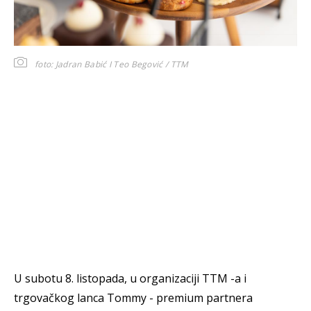
foto: Jadran Babić I Teo Begović / TTM
U subotu 8. listopada, u organizaciji TTM -a i
trgovačkog lanca Tommy - premium partnera