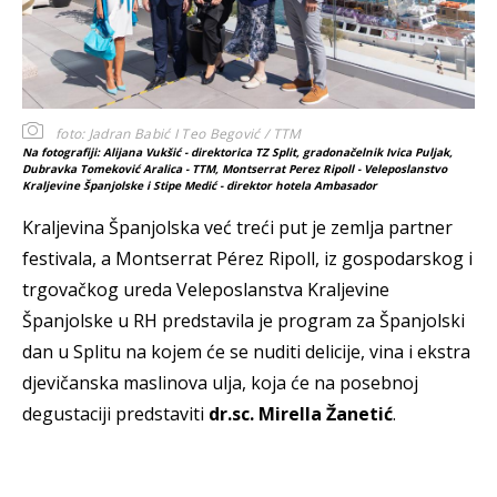
foto: Jadran Babić I Teo Begović / TTM
Na fotografiji: Alijana Vukšić - direktorica TZ Split, gradonačelnik Ivica Puljak,
Dubravka Tomeković Aralica - TTM, Montserrat Perez Ripoll - Veleposlanstvo
Kraljevine Španjolske i Stipe Medić - direktor hotela Ambasador
Kraljevina Španjolska već treći put je zemlja partner
festivala, a Montserrat Pérez Ripoll, iz gospodarskog i
trgovačkog ureda Veleposlanstva Kraljevine
Španjolske u RH predstavila je program za Španjolski
dan u Splitu na kojem će se nuditi delicije, vina i ekstra
djevičanska maslinova ulja, koja će na posebnoj
degustaciji predstaviti
dr.sc. Mirella Žanetić
.