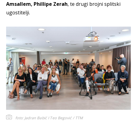
Amsallem, Phillipe Zerah
, te drugi brojni splitski
ugostitelji.
foto: Jadran Babić I Teo Begović / TTM