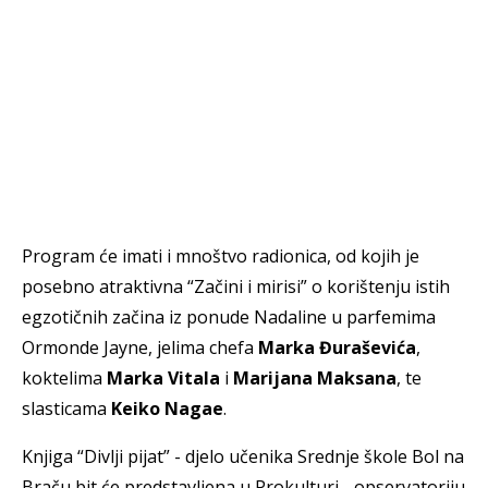
Program će imati i mnoštvo radionica, od kojih je
posebno atraktivna “Začini i mirisi” o korištenju istih
egzotičnih začina iz ponude Nadaline u parfemima
Ormonde Jayne, jelima chefa
Marka Đuraševića
,
koktelima
Marka Vitala
i
Marijana Maksana
, te
slasticama
Keiko Nagae
.
Knjiga “Divlji pijat” - djelo učenika Srednje škole Bol na
Braču bit će predstavljena u Prokulturi - opservatoriju