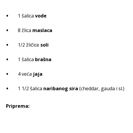
1 šalica
vode
8 žlica
maslaca
1/2 žličice
soli
1 šalica
brašna
4 veća
jaja
1 1/2 šalica
naribanog sira
(cheddar, gauda i sl.)
Priprema: