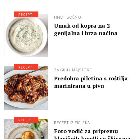
RECEPTI
FINO I SOČNO
Umak od kopra na 2
genijalna i brza načina
RECEPTI
ZA GRILL MAJSTORE
Predobra piletina s roštilja
marinirana u pivu
RECEPTI
RECEPT IZ FICLEKA
Foto vodič za pripremu
klasičnih knedli sa šljivama