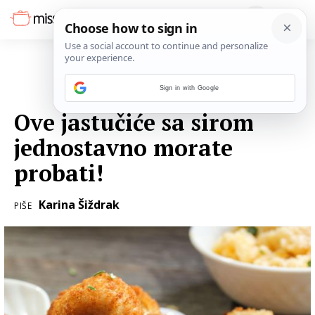
Sign in with Google
01. OŽUJKA 2017.
Ove jastučiće sa sirom
jednostavno morate
probati!
Karina Šiždrak
PIŠE