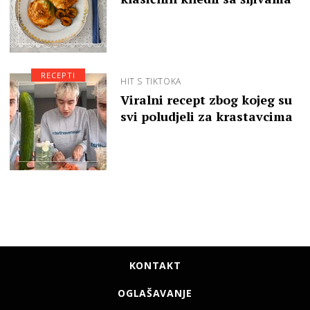
RECEPTI
HIT S TIKTOKA
Viralni recept zbog kojeg su
svi poludjeli za krastavcima
KONTAKT
OGLAŠAVANJE