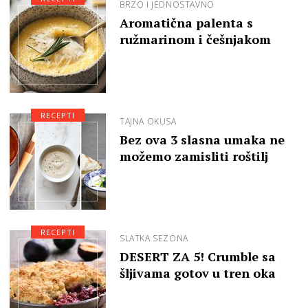
BRZO I JEDNOSTAVNO
Aromatična palenta s
ružmarinom i češnjakom
RECEPTI
TAJNA OKUSA
Bez ova 3 slasna umaka ne
možemo zamisliti roštilj
RECEPTI
SLATKA SEZONA
DESERT ZA 5! Crumble sa
šljivama gotov u tren oka