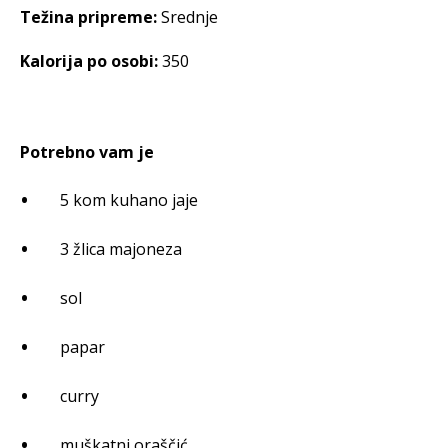
Težina pripreme:
Srednje
Kalorija po osobi:
350
Potrebno vam je
5 kom kuhano jaje
3 žlica majoneza
sol
papar
curry
muškatni oraščić