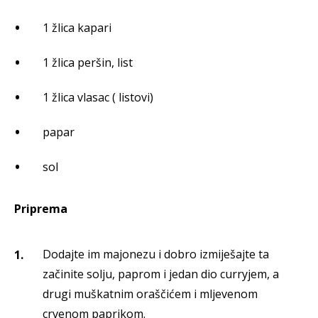
1 žlica kapari
1 žlica peršin, list
1 žlica vlasac ( listovi)
papar
sol
Priprema
Dodajte im majonezu i dobro izmiješajte ta
začinite solju, paprom i jedan dio curryjem, a
drugi muškatnim oraščićem i mljevenom
crvenom paprikom.