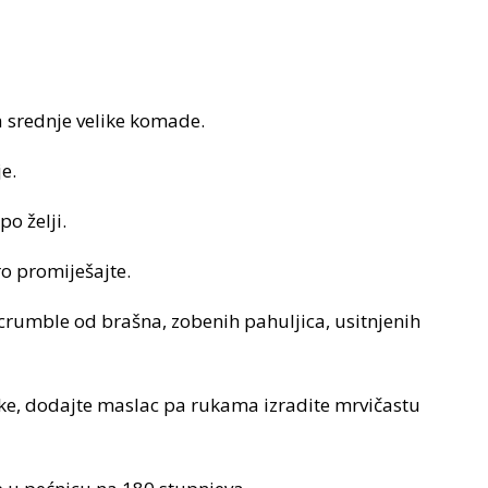
a srednje velike komade.
e.
o želji.
o promiješajte.
rumble od brašna, zobenih pahuljica, usitnjenih
ke, dodajte maslac pa rukama izradite mrvičastu