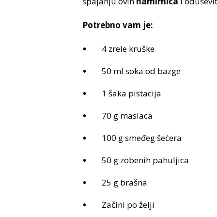
spajanju ovih
namirnica
i oduševit
Potrebno vam je:
4 zrele kruške
50 ml soka od bazge
1 šaka pistacija
70 g maslaca
100 g smeđeg šećera
50 g zobenih pahuljica
25 g brašna
Začini po želji