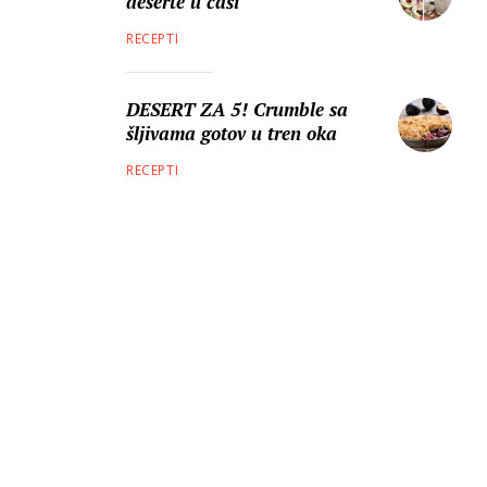
deserte u čaši
RECEPTI
DESERT ZA 5! Crumble sa
šljivama gotov u tren oka
RECEPTI