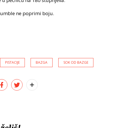
 u pećnicu na 180 stupnjeva.
crumble ne poprimi boju.
PISTACIJE
BAZGA
SOK OD BAZGE
želiš!