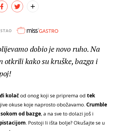
OSTAO
olijevamo dobio je novo ruho. Na
 otkrili kako su kruške, bazga i
poj!
lađi kolač
od onog koji se priprema od
tek
ljive okuse koje naprosto obožavamo.
Crumble
a sokom od bazge
, a na sve to dolazi još i
 pistacijom
. Postoji li išta bolje? Okušajte se u