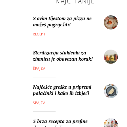
NAJČITANIJE
S ovim tijestom za pizzu ne
možeš pogriješiti!
RECEPTI
Sterilizacija staklenki za
zimnicu je obavezan korak!
ŠPAJZA
Najčešće greške u pripremi
palačinki i kako ih izbjeći
ŠPAJZA
3 brza recepta za prefine