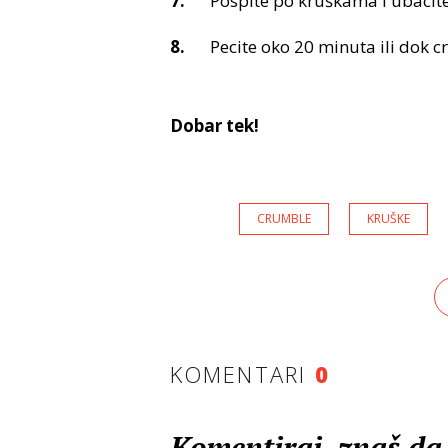
Pospite po kruškama i ubacite
Pecite oko 20 minuta ili dok 
Dobar tek!
CRUMBLE
KRUŠKE
KOMENTARI
0
Komentiraj, znaš da 