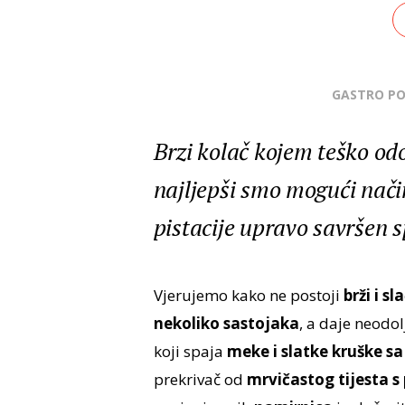
GASTRO P
Brzi kolač kojem teško od
najljepši smo mogući način
pistacije upravo savršen s
Vjerujemo kako ne postoji
brži i s
nekoliko sastojaka
, a daje neodo
koji spaja
meke i slatke kruške s
prekrivač od
mrvičastog tijesta s