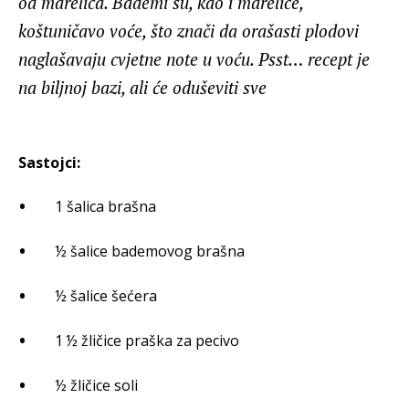
od marelica. Bademi su, kao i marelice,
koštuničavo voće, što znači da orašasti plodovi
naglašavaju cvjetne note u voću. Psst… recept je
na biljnoj bazi, ali će oduševiti sve
Sastojci:
1 šalica brašna
½ šalice bademovog brašna
½ šalice šećera
1 ½ žličice praška za pecivo
½ žličice soli