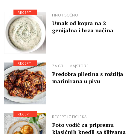
RECEPTI
FINO I SOČNO
Umak od kopra na 2
genijalna i brza načina
RECEPTI
ZA GRILL MAJSTORE
Predobra piletina s roštilja
marinirana u pivu
RECEPTI
RECEPT IZ FICLEKA
Foto vodič za pripremu
klasičnih knedli sa šljivama