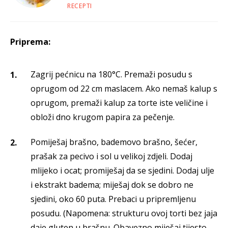
RECEPTI
Priprema:
Zagrij pećnicu na 180°C. Premaži posudu s
oprugom od 22 cm maslacem. Ako nemaš kalup s
oprugom, premaži kalup za torte iste veličine i
obloži dno krugom papira za pečenje.
Pomiješaj brašno, bademovo brašno, šećer,
prašak za pecivo i sol u velikoj zdjeli. Dodaj
mlijeko i ocat; promiješaj da se sjedini. Dodaj ulje
i ekstrakt badema; miješaj dok se dobro ne
sjedini, oko 60 puta. Prebaci u pripremljenu
posudu. (Napomena: strukturu ovoj torti bez jaja
daje gluten u brašnu. Obavezno miješaj tijesto