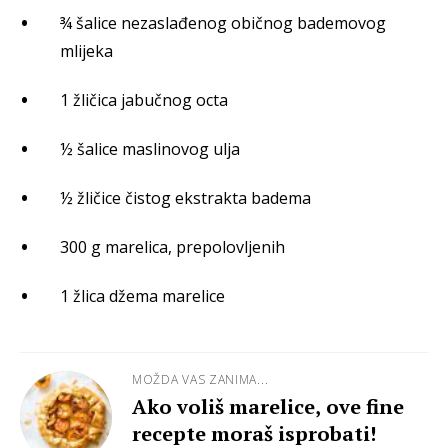
¾ šalice nezaslađenog običnog bademovog
mlijeka
1 žličica jabučnog octa
½ šalice maslinovog ulja
½ žličice čistog ekstrakta badema
300 g marelica, prepolovljenih
1 žlica džema marelice
MOŽDA VAS ZANIMA...
Ako voliš marelice, ove fine
recepte moraš isprobati!