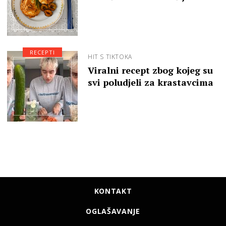
RECEPTI
HIT S TIKTOKA
Viralni recept zbog kojeg su
svi poludjeli za krastavcima
KONTAKT
OGLAŠAVANJE