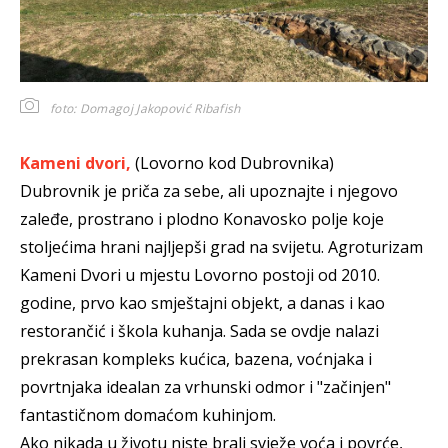
foto: Domagoj Jakopović Ribafish
Kameni dvori,
(Lovorno kod Dubrovnika)
Dubrovnik je priča za sebe, ali upoznajte i njegovo
zaleđe, prostrano i plodno Konavosko polje koje
stoljećima hrani najljepši grad na svijetu. Agroturizam
Kameni Dvori u mjestu Lovorno postoji od 2010.
godine, prvo kao smještajni objekt, a danas i kao
restorančić i škola kuhanja. Sada se ovdje nalazi
prekrasan kompleks kućica, bazena, voćnjaka i
povrtnjaka idealan za vrhunski odmor i "začinjen"
fantastičnom domaćom kuhinjom.
Ako nikada u životu niste brali svježe voća i povrće,