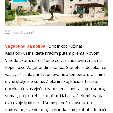
foto: Facebook
Vagabundina koliba
, (Bribir kod Fužina)
Kada od Fužina idete kraćim putem prema Novom
Vinodolskom, usred šume će vas zaustaviti znak na
kojem piše Vagabundina koliba. Stanete li, dočekat će
vas svjež zrak, par stupnjeva niža temperatura i miris
divne stoljetne šume. Z planinskoj kućici s terasom
dočekat će vas vječno zaposlena chefica i njen suprug
šumar, po potrebi i konobar i izbacivač. Kombinacija
ovo dvoje ljudi usred šume je nešto apsolutno
nadrealno, sve do onog trenutka kad probate domaće