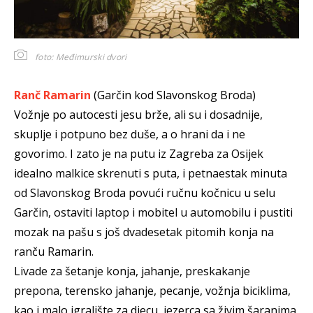
foto: Međimurski dvori
Ranč Ramarin
(Garčin kod Slavonskog Broda)
Vožnje po autocesti jesu brže, ali su i dosadnije,
skuplje i potpuno bez duše, a o hrani da i ne
govorimo. I zato je na putu iz Zagreba za Osijek
idealno malkice skrenuti s puta, i petnaestak minuta
od Slavonskog Broda povući ručnu kočnicu u selu
Garčin, ostaviti laptop i mobitel u automobilu i pustiti
mozak na pašu s još dvadesetak pitomih konja na
ranču Ramarin.
Livade za šetanje konja, jahanje, preskakanje
prepona, terensko jahanje, pecanje, vožnja biciklima,
kao i malo igralište za djecu, jezerca sa živim šaranima,