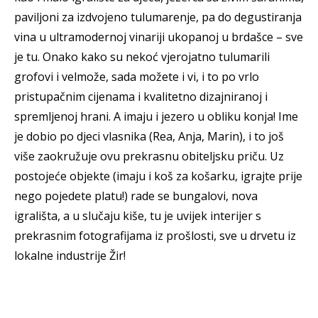
paviljoni za izdvojeno tulumarenje, pa do degustiranja
vina u ultramodernoj vinariji ukopanoj u brdašce – sve
je tu. Onako kako su nekoć vjerojatno tulumarili
grofovi i velmože, sada možete i vi, i to po vrlo
pristupačnim cijenama i kvalitetno dizajniranoj i
spremljenoj hrani. A imaju i jezero u obliku konja! Ime
je dobio po djeci vlasnika (Rea, Anja, Marin), i to još
više zaokružuje ovu prekrasnu obiteljsku priču. Uz
postojeće objekte (imaju i koš za košarku, igrajte prije
nego pojedete platu!) rade se bungalovi, nova
igrališta, a u slučaju kiše, tu je uvijek interijer s
prekrasnim fotografijama iz prošlosti, sve u drvetu iz
lokalne industrije Žir!