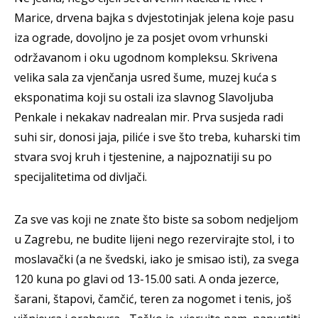
Marice, drvena bajka s dvjestotinjak jelena koje pasu
iza ograde, dovoljno je za posjet ovom vrhunski
održavanom i oku ugodnom kompleksu. Skrivena
velika sala za vjenčanja usred šume, muzej kuća s
eksponatima koji su ostali iza slavnog Slavoljuba
Penkale i nekakav nadrealan mir. Prva susjeda radi
suhi sir, donosi jaja, piliće i sve što treba, kuharski tim
stvara svoj kruh i tjestenine, a najpoznatiji su po
specijalitetima od divljači.
Za sve vas koji ne znate što biste sa sobom nedjeljom
u Zagrebu, ne budite lijeni nego rezervirajte stol, i to
moslavački (a ne švedski, iako je smisao isti), za svega
120 kuna po glavi od 13-15.00 sati. A onda jezerce,
šarani, štapovi, čamčić, teren za nogomet i tenis, još