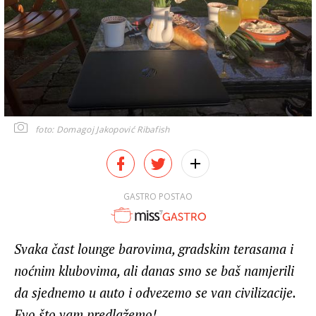
foto: Domagoj Jakopović Ribafish
GASTRO POSTAO
Svaka čast lounge barovima, gradskim terasama i
noćnim klubovima, ali danas smo se baš namjerili
da sjednemo u auto i odvezemo se van civilizacije.
Evo što vam predlažemo!