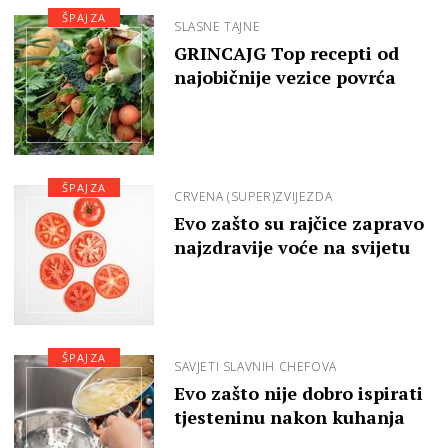
ŠPAJZA
SLASNE TAJNE
GRINCAJG Top recepti od
najobičnije vezice povrća
ŠPAJZA
CRVENA (SUPER)ZVIJEZDA
Evo zašto su rajčice zapravo
najzdravije voće na svijetu
ŠPAJZA
SAVJETI SLAVNIH CHEFOVA
Evo zašto nije dobro ispirati
tjesteninu nakon kuhanja