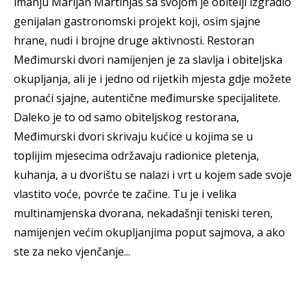
imanju Marijan Martinjaš sa svojom je obitelji izgradio
genijalan gastronomski projekt koji, osim sjajne
hrane, nudi i brojne druge aktivnosti. Restoran
Međimurski dvori namijenjen je za slavlja i obiteljska
okupljanja, ali je i jedno od rijetkih mjesta gdje možete
pronaći sjajne, autentične međimurske specijalitete.
Daleko je to od samo obiteljskog restorana,
Međimurski dvori skrivaju kućice u kojima se u
toplijim mjesecima održavaju radionice pletenja,
kuhanja, a u dvorištu se nalazi i vrt u kojem sade svoje
vlastito voće, povrće te začine. Tu je i velika
multinamjenska dvorana, nekadašnji teniski teren,
namijenjen većim okupljanjima poput sajmova, a ako
ste za neko vjenčanje...