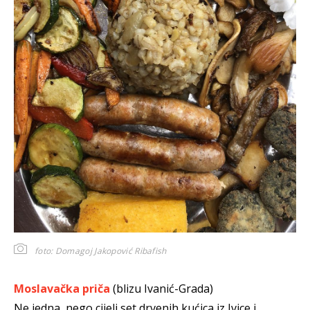
foto: Domagoj Jakopović Ribafish
Moslavačka priča
(blizu Ivanić-Grada)
Ne jedna, nego cijeli set drvenih kućica iz Ivice i