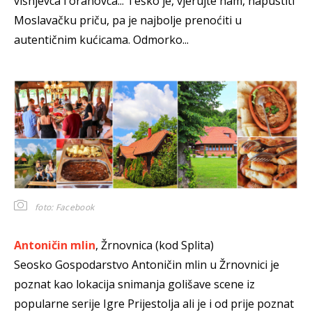
višnjevca i orahovca... Teško je, vjerujte nam, napustiti
Moslavačku priču, pa je najbolje prenoćiti u
autentičnim kućicama. Odmorko...
foto: Facebook
Antoničin mlin
, Žrnovnica (kod Splita)
Seosko Gospodarstvo Antoničin mlin u Žrnovnici je
poznat kao lokacija snimanja golišave scene iz
popularne serije Igre Prijestolja ali je i od prije poznat