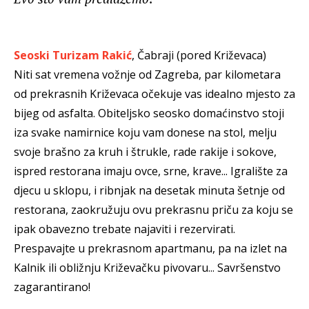
Seoski Turizam Rakić
, Čabraji (pored Križevaca)
Niti sat vremena vožnje od Zagreba, par kilometara
od prekrasnih Križevaca očekuje vas idealno mjesto za
bijeg od asfalta. Obiteljsko seosko domaćinstvo stoji
iza svake namirnice koju vam donese na stol, melju
svoje brašno za kruh i štrukle, rade rakije i sokove,
ispred restorana imaju ovce, srne, krave... Igralište za
djecu u sklopu, i ribnjak na desetak minuta šetnje od
restorana, zaokružuju ovu prekrasnu priču za koju se
ipak obavezno trebate najaviti i rezervirati.
Prespavajte u prekrasnom apartmanu, pa na izlet na
Kalnik ili obližnju Križevačku pivovaru... Savršenstvo
zagarantirano!