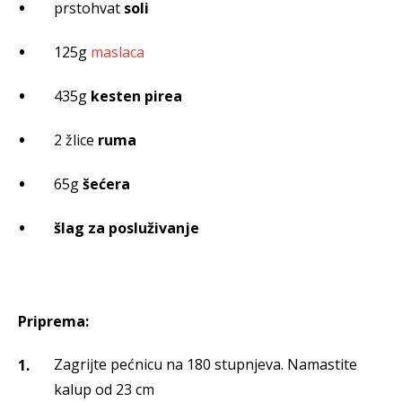
prstohvat
soli
125g
maslaca
435g
kesten pirea
2 žlice
ruma
65g
šećera
šlag za posluživanje
Priprema:
Zagrijte pećnicu na 180 stupnjeva. Namastite
kalup od 23 cm