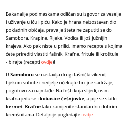
Bakanalije pod maskama odličan su izgovor za veselje
i uživanje u iću i piću. Kako je hrana neizostavan dio
pokladnih običaja, prava je šteta ne zaputiti se do
Samobora, Krapine, Rijeke, Vodica ili još južnijih
krajeva. Ako pak niste u prilici, imamo recepte s kojima
ćete prirediti vlastiti fašnik. Krafne, fritule ili kroštule
- birajte (recepti
ovdje
)!
U
Samoboru
se nastavlja drugi fašnički vikend,
tijekom subote i nedjelje očekujte brojne sadržaje,
pogotovo za najmlađe. Na fešti koja slijedi, osim
krafna jedu se i
kobasice češnjovke
, a pije se slatki
bermet
.
Krafne
lako zamijenite standardno dobrim
kremšnitama. Detaljnije pogledajte
ovdje
.