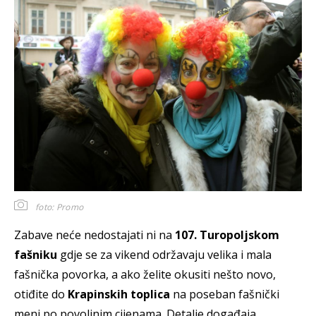
foto: Promo
Zabave neće nedostajati ni na
107. Turopoljskom
fašniku
gdje se za vikend održavaju velika i mala
fašnička povorka, a ako želite okusiti nešto novo,
otiđite do
Krapinskih toplica
na poseban fašnički
meni po povoljnim cijenama. Detalje događaja