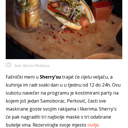
foto: Marko Pletikosa
Fašnički meni u
Sherry'su
trajat će cijelu veljaču, a
kuhinja im radi svaki dan u u tjednu od 12 do 24h. Ovu
subotu navečer na programu je kostimirani party na
kojem još jedan Samoborac, Perković, časti sve
maskirane goste svojim rakijama i likerima. Sherry's
će pak nagraditi tri najbolje maske s tri odabrane
butelje vina. Rezervirajte svoje mjesto
ovdje
.