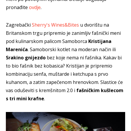
pronađite
ovdje
.
Zagrebački
Sherry's Wines&Bites
u dvorištu na
Britanskom trgu pripremio je zanimljiv fašnički meni
pod kulinarskom palicom Samoborca
Kristijana
Marenića
. Samoborski kotlet na moderan način ili
Srakino gnijezdo
bez koje nema ni fašnika. Kakav bi
to bio fašnik bez kobasica? Kristijan je pripremio
kombinaciju senfa, muštarde i ketchupa s prvo
kuhanom, a zatim zapečenom hrenovkom. Slastice će
vas oduševiti s kremšnitom 2.0 i
fašničkim kušlecom
s tri mini krafne
.