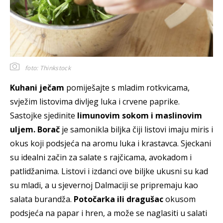
foto: Thinkstock
Kuhani ječam
pomiješajte s mladim rotkvicama,
svježim listovima divljeg luka i crvene paprike.
Sastojke sjedinite
limunovim sokom i maslinovim
uljem. Borač
je samonikla biljka čiji listovi imaju miris i
okus koji podsjeća na aromu luka i krastavca. Sjeckani
su idealni začin za salate s rajčicama, avokadom i
patlidžanima. Listovi i izdanci ove biljke ukusni su kad
su mladi, a u sjevernoj Dalmaciji se pripremaju kao
salata burandža.
Potočarka ili dragušac
okusom
podsjeća na papar i hren, a može se naglasiti u salati