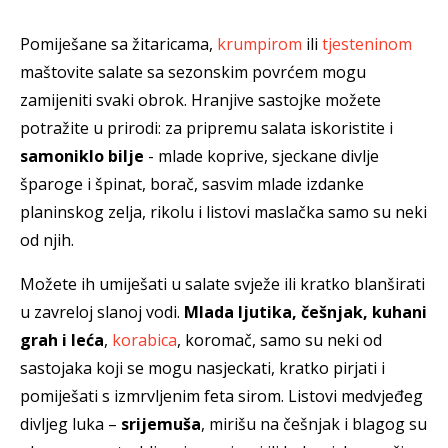
Pomiješane sa žitaricama,
krumpirom
ili
tjesteninom
maštovite salate sa sezonskim povrćem mogu
zamijeniti svaki obrok. Hranjive sastojke možete
potražite u prirodi: za pripremu salata iskoristite i
samoniklo bilje
- mlade koprive, sjeckane divlje
šparoge i špinat, borač, sasvim mlade izdanke
planinskog zelja, rikolu i listovi maslačka samo su neki
od njih.
Možete ih umiješati u salate svježe ili kratko blanširati
u zavreloj slanoj vodi.
Mlada ljutika, češnjak, kuhani
grah i leća
,
korabica
, koromač, samo su neki od
sastojaka koji se mogu nasjeckati, kratko pirjati i
pomiješati s izmrvljenim feta sirom. Listovi medvjeđeg
divljeg luka –
srijemuša
, mirišu na češnjak i blagog su