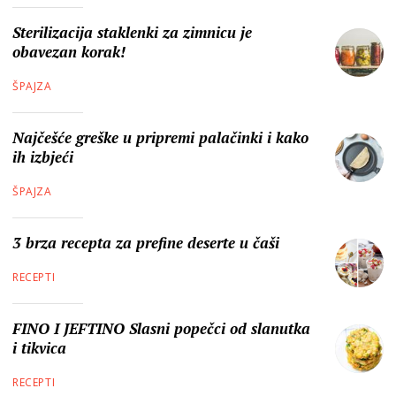
Sterilizacija staklenki za zimnicu je
obavezan korak!
ŠPAJZA
Najčešće greške u pripremi palačinki i kako
ih izbjeći
ŠPAJZA
3 brza recepta za prefine deserte u čaši
RECEPTI
FINO I JEFTINO Slasni popečci od slanutka
i tikvica
RECEPTI