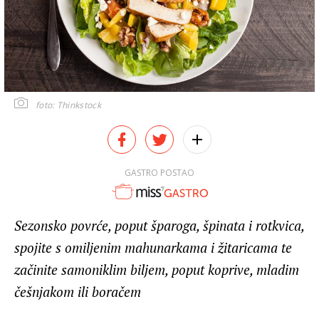
foto: Thinkstock
GASTRO POSTAO
Sezonsko povrće, poput šparoga, špinata i rotkvica,
spojite s omiljenim mahunarkama i žitaricama te
začinite samoniklim biljem, poput koprive, mladim
češnjakom ili boračem