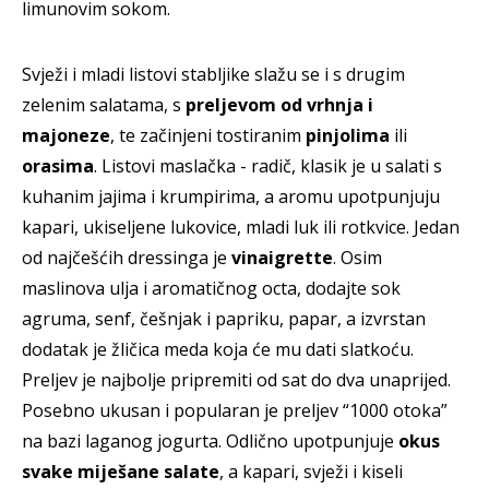
limunovim sokom.
Svježi i mladi listovi stabljike slažu se i s drugim
zelenim salatama, s
preljevom od vrhnja i
majoneze
, te začinjeni tostiranim
pinjolima
ili
orasima
. Listovi maslačka - radič, klasik je u salati s
kuhanim jajima i krumpirima, a aromu upotpunjuju
kapari, ukiseljene lukovice, mladi luk ili rotkvice. Jedan
od najčešćih dressinga je
vinaigrette
. Osim
maslinova ulja i aromatičnog octa, dodajte sok
agruma, senf, češnjak i papriku, papar, a izvrstan
dodatak je žličica meda koja će mu dati slatkoću.
Preljev je najbolje pripremiti od sat do dva unaprijed.
Posebno ukusan i popularan je preljev “1000 otoka”
na bazi laganog jogurta. Odlično upotpunjuje
okus
svake miješane salate
, a kapari, svježi i kiseli