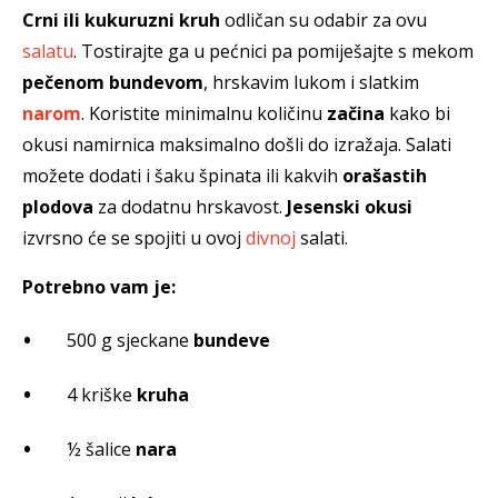
Crni ili kukuruzni kruh
odličan su odabir za ovu
salatu
. Tostirajte ga u pećnici pa pomiješajte s mekom
pečenom bundevom
, hrskavim lukom i slatkim
narom
. Koristite minimalnu količinu
začina
kako bi
okusi namirnica maksimalno došli do izražaja. Salati
možete dodati i šaku špinata ili kakvih
orašastih
plodova
za dodatnu hrskavost.
Jesenski okusi
izvrsno će se spojiti u ovoj
divnoj
salati.
Potrebno vam je:
500 g sjeckane
bundeve
4 kriške
kruha
½ šalice
nara