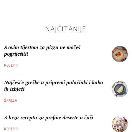
NAJČITANIJE
S ovim tijestom za pizzu ne možeš
pogriješiti!
RECEPTI
Najčešće greške u pripremi palačinki i kako
ih izbjeći
ŠPAJZA
3 brza recepta za prefine deserte u čaši
RECEPTI