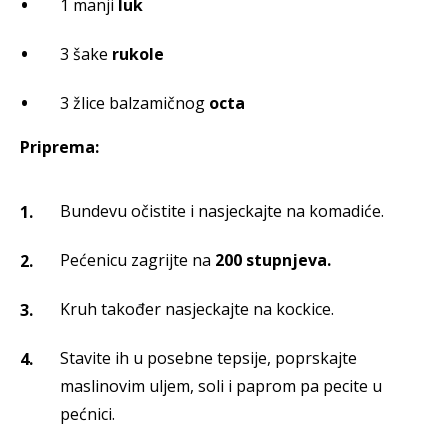
1 manji
luk
3 šake
rukole
3 žlice balzamičnog
octa
Priprema:
Bundevu očistite i nasjeckajte na komadiće.
Pećenicu zagrijte na
200 stupnjeva.
Kruh također nasjeckajte na kockice.
Stavite ih u posebne tepsije, poprskajte
maslinovim uljem, soli i paprom pa pecite u
pećnici.