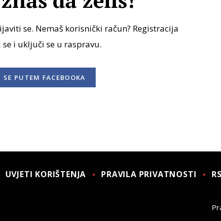
znaš da želiš!
javiti se. Nemaš korisnički račun? Registracija
j se i uključi se u raspravu.
I SE
PUTEM FACEBOOKA
UVJETI KORIŠTENJA
PRAVILA PRIVATNOSTI
R
Pra