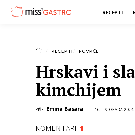
RECEPTI
RECEPTI
POVRĆE
Hrskavi i sl
kimchijem
Emina Basara
PIŠE
16. LISTOPADA 2024.
KOMENTARI
1