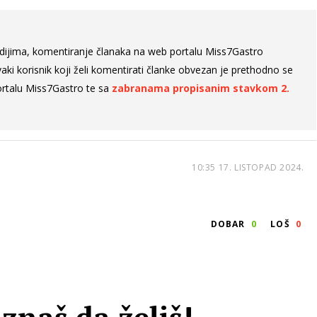
dijima, komentiranje članaka na web portalu Miss7Gastro
aki korisnik koji želi komentirati članke obvezan je prethodno se
rtalu Miss7Gastro te sa
zabranama propisanim stavkom 2.
10:35 17. LISTOPAD 2024.
DOBAR
0
LOŠ
0