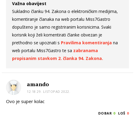
Važna obavijest
Sukladno članku 94. Zakona o elektroničkim medijima,
komentiranje članaka na web portalu Miss7Gastro
dopušteno je samo registriranim korisnicima. Svaki
korisnik koji želi komentirati članke obvezan je
prethodno se upoznati s
Pravilima komentiranja
na
web portalu Miss7Gastro te sa
zabranama
propisanim stavkom 2. članka 94. Zakona.
amando
12:18 29. LISTOPAD 2022.
Ovo je super kolac
DOBAR
0
LOŠ
0