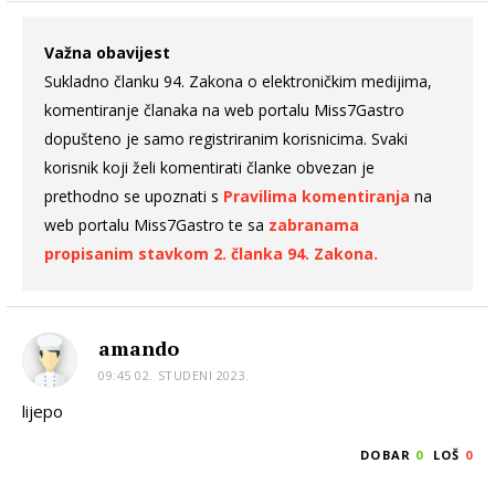
Važna obavijest
Sukladno članku 94. Zakona o elektroničkim medijima,
komentiranje članaka na web portalu Miss7Gastro
dopušteno je samo registriranim korisnicima. Svaki
korisnik koji želi komentirati članke obvezan je
prethodno se upoznati s
Pravilima komentiranja
na
web portalu Miss7Gastro te sa
zabranama
propisanim stavkom 2. članka 94. Zakona.
amando
09:45 02. STUDENI 2023.
lijepo
DOBAR
0
LOŠ
0