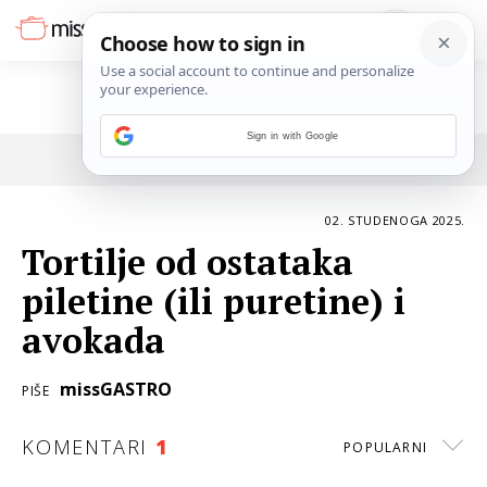
Sign in with Google
POVRATAK NA ČLANAK
02. STUDENOGA 2025.
Tortilje od ostataka
piletine (ili puretine) i
avokada
missGASTRO
PIŠE
KOMENTARI
1
POPULARNI