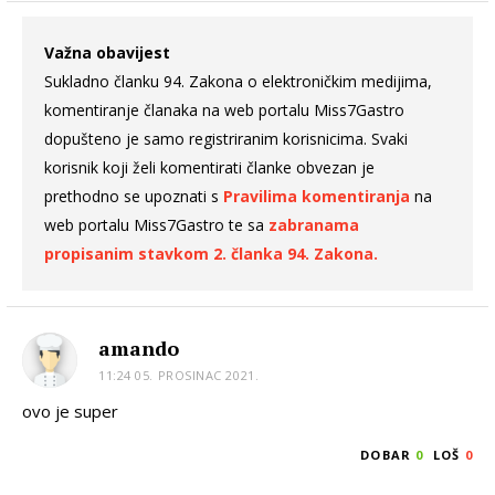
Važna obavijest
Sukladno članku 94. Zakona o elektroničkim medijima,
komentiranje članaka na web portalu Miss7Gastro
dopušteno je samo registriranim korisnicima. Svaki
korisnik koji želi komentirati članke obvezan je
prethodno se upoznati s
Pravilima komentiranja
na
web portalu Miss7Gastro te sa
zabranama
propisanim stavkom 2. članka 94. Zakona.
amando
11:24 05. PROSINAC 2021.
ovo je super
DOBAR
0
LOŠ
0