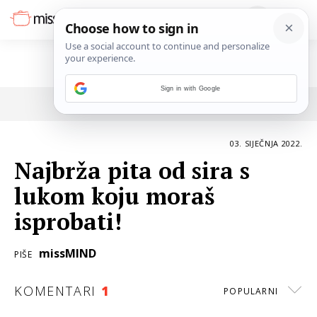
Sign in with Google
POVRATAK NA ČLANAK
03. SIJEČNJA 2022.
Najbrža pita od sira s
lukom koju moraš
isprobati!
missMIND
PIŠE
KOMENTARI
1
POPULARNI