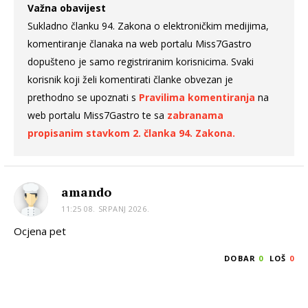
Važna obavijest
Sukladno članku 94. Zakona o elektroničkim medijima,
komentiranje članaka na web portalu Miss7Gastro
dopušteno je samo registriranim korisnicima. Svaki
korisnik koji želi komentirati članke obvezan je
prethodno se upoznati s
Pravilima komentiranja
na
web portalu Miss7Gastro te sa
zabranama
propisanim stavkom 2. članka 94. Zakona.
amando
11:25 08. SRPANJ 2026.
Ocjena pet
DOBAR
0
LOŠ
0