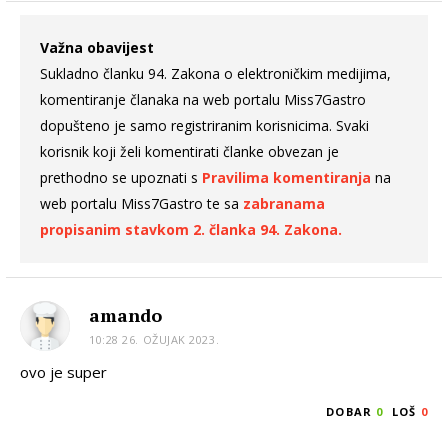
Važna obavijest
Sukladno članku 94. Zakona o elektroničkim medijima,
komentiranje članaka na web portalu Miss7Gastro
dopušteno je samo registriranim korisnicima. Svaki
korisnik koji želi komentirati članke obvezan je
prethodno se upoznati s
Pravilima komentiranja
na
web portalu Miss7Gastro te sa
zabranama
propisanim stavkom 2. članka 94. Zakona.
amando
10:28 26. OŽUJAK 2023.
ovo je super
DOBAR
0
LOŠ
0