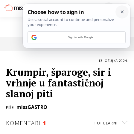
Sign in with Google
POVRATAK NA ČLANAK
13. OŽUJKA 2024.
Krumpir, šparoge, sir i
vrhnje u fantastičnoj
slanoj piti
missGASTRO
PIŠE
KOMENTARI
1
POPULARNI