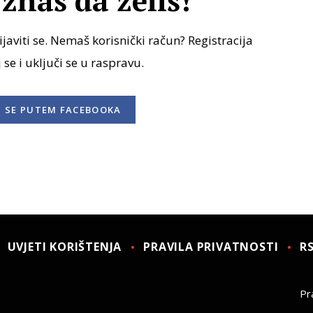
znaš da želiš!
javiti se. Nemaš korisnički račun? Registracija
j se i uključi se u raspravu.
I SE
PUTEM FACEBOOKA
UVJETI KORIŠTENJA
PRAVILA PRIVATNOSTI
R
Pra