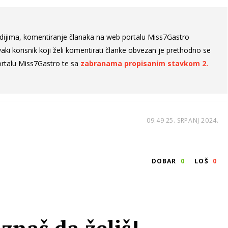
dijima, komentiranje članaka na web portalu Miss7Gastro
aki korisnik koji želi komentirati članke obvezan je prethodno se
rtalu Miss7Gastro te sa
zabranama propisanim stavkom 2.
09:49 25. SRPANJ 2024.
DOBAR
0
LOŠ
0