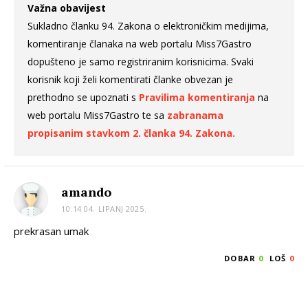
Važna obavijest
Sukladno članku 94. Zakona o elektroničkim medijima,
komentiranje članaka na web portalu Miss7Gastro
dopušteno je samo registriranim korisnicima. Svaki
korisnik koji želi komentirati članke obvezan je
prethodno se upoznati s
Pravilima komentiranja
na
web portalu Miss7Gastro te sa
zabranama
propisanim stavkom 2. članka 94. Zakona.
amando
10:14 04. LIPANJ 2025.
prekrasan umak
DOBAR
0
LOŠ
0