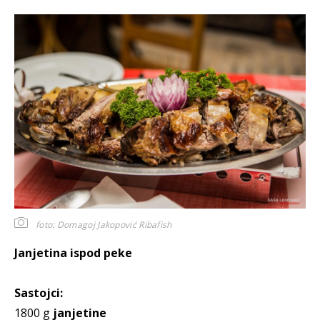
foto: Domagoj Jakopović Ribafish
Janjetina ispod peke
Sastojci:
1800 g
janjetine