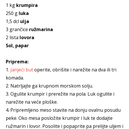
1 kg
krumpira
250 g
luka
1,5 dcl
ulja
3 grančice
ružmarina
2 lista
lovora
Sol, papar
Priprema:
1.
Janjeći but
operite, obrišite i narežite na dva ili tri
komada.
2. Natrljajte ga krupnom morskom solju.
3. Ogulite krumpir i prerežite na pola. Luk ogulite i
narežite na veće ploške.
4. Pripremljeno meso stavite na donju ovalnu posudu
peke. Oko mesa posložite krumpir i luk te dodajte
ružmarin i lovor. Posolite i popaprite pa prelijte uljem i