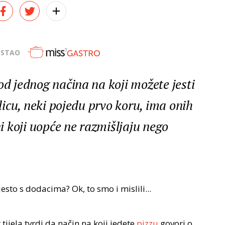
OSTAO
od jednog načina na koji možete jesti
ilicu, neki pojedu prvo koru, ima onih
ni koji uopće ne razmišljaju nego
esto s dodacima? Ok, to smo i mislili...
 tijela tvrdi da način na koji jedete
pizzu
govori o