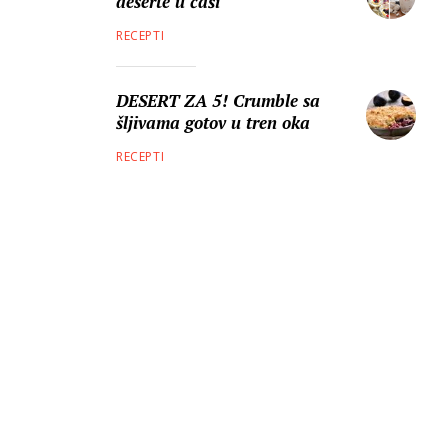
deserte u čaši
RECEPTI
DESERT ZA 5! Crumble sa
šljivama gotov u tren oka
RECEPTI