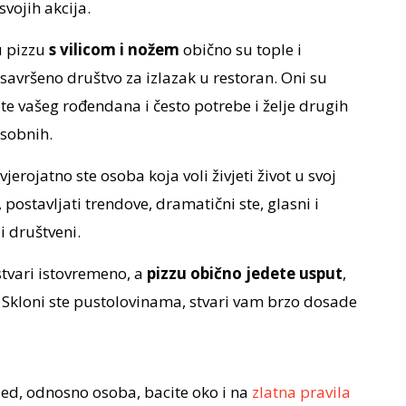
svojih akcija.
u pizzu
s vilicom i nožem
obično su tople i
 savršeno društvo za izlazak u restoran. Oni su
ete vašeg rođendana i često potrebe i želje drugih
osobnih.
 vjerojatno ste osoba koja voli živjeti život u svoj
, postavljati trendove, dramatični ste, glasni i
i društveni.
 stvari istovremeno, a
pizzu obično jedete usput
,
n. Skloni ste pustolovinama, stvari vam brzo dosade
jed, odnosno osoba, bacite oko i na
zlatna pravila