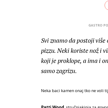
GASTRO P
Svi znamo da postoji više 
pizzu. Neki koriste nož i v
koji je proklope, a ima i o
samo zagrizu.
Neka baci kamen onaj tko ne voli tij
Patti Wood
, stručnjakinja za govor