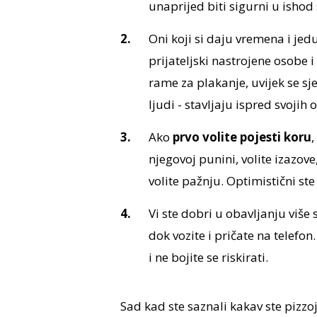
unaprijed biti sigurni u ishod 
Oni koji si daju vremena i jed
prijateljski nastrojene osobe i
rame za plakanje, uvijek se sj
ljudi - stavljaju ispred svojih 
Ako
prvo volite pojesti koru
,
njegovoj punini, volite izazove
volite pažnju. Optimistični ste 
Vi ste dobri u obavljanju više
dok vozite i pričate na telefo
i ne bojite se riskirati.
Sad kad ste saznali kakav ste pizzo