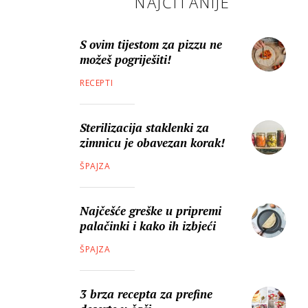
NAJČITANIJE
S ovim tijestom za pizzu ne
možeš pogriješiti!
RECEPTI
Sterilizacija staklenki za
zimnicu je obavezan korak!
ŠPAJZA
Najčešće greške u pripremi
palačinki i kako ih izbjeći
ŠPAJZA
3 brza recepta za prefine