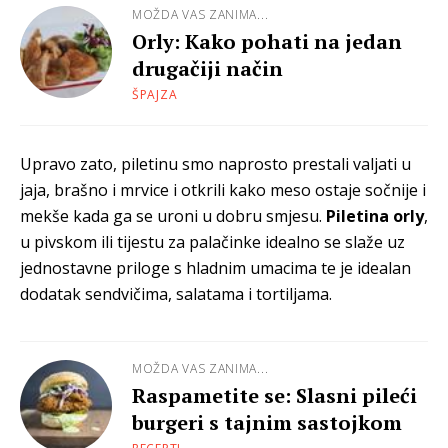
MOŽDA VAS ZANIMA...
Orly: Kako pohati na jedan
drugačiji način
ŠPAJZA
Upravo zato, piletinu smo naprosto prestali valjati u
jaja, brašno i mrvice i otkrili kako meso ostaje
sočnije i
mekše kada ga se uroni u dobru smjesu.
Piletina orly
,
u pivskom ili tijestu za palačinke idealno se slaže uz
jednostavne priloge s hladnim umacima te je idealan
dodatak sendvičima, salatama i tortiljama.
MOŽDA VAS ZANIMA...
Raspametite se: Slasni pileći
burgeri s tajnim sastojkom