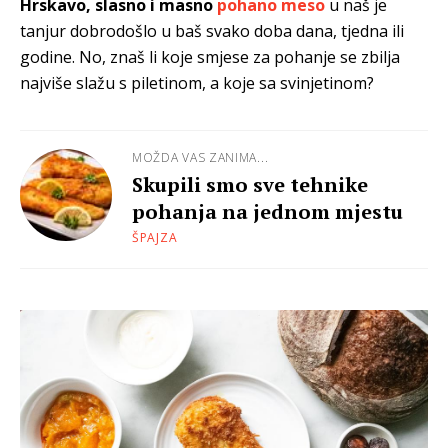
Hrskavo, slasno i masno
pohano meso
u naš je
tanjur dobrodošlo u baš svako doba dana, tjedna ili
godine. No, znaš li koje smjese za pohanje se zbilja
najviše slažu s piletinom, a koje sa svinjetinom?
MOŽDA VAS ZANIMA...
Skupili smo sve tehnike
pohanja na jednom mjestu
ŠPAJZA