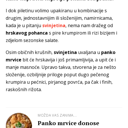
I dok piletinu volimo upakiranu u kombinacije s
drugim, jednostavnijim ili složenijim, namirnicama,
kada je u pitanju
svinjetina
, nema nam dražeg od
hrskavog pohanca
s pire krumpirom ili rizi bizijem i
zdjelom sezonske salate.
Osim običnih krušnih,
svinjetina
uvaljana u
panko
mrvice
bit će hrskavija i još primamljivija, a upit će i
manje masnoće. Upravo takva, stvorena je za nešto
složenije, ozbiljnije priloge poput dugo pečenog
krumpira u pećnici, pirjanog povrća, pa čak i finih,
raskošnih rižota.
MOŽDA VAS ZANIMA...
Panko mrvice donose