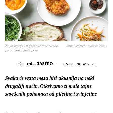
Najhrskavija i najsočnija marinirana,
foto: Geraud Pfeiffer/Pexels
pa pohana pileća prsa
missGASTRO
PIŠE
/
16. STUDENOGA 2025.
Svaka će vrsta mesa biti ukusnija na neki
drugačiji način. Otkrivamo ti male tajne
savršenih pohanaca od piletine i svinjetine