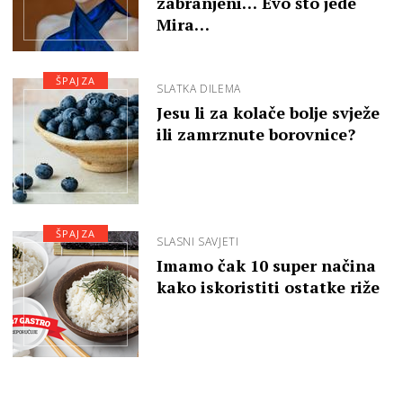
zabranjeni… Evo što jede
Mira…
ŠPAJZA
SLATKA DILEMA
Jesu li za kolače bolje svježe
ili zamrznute borovnice?
ŠPAJZA
SLASNI SAVJETI
Imamo čak 10 super načina
kako iskoristiti ostatke riže