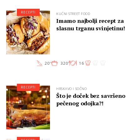
RECEPTI
KUĆNI STREET FOOD
Imamo najbolji recept za
slasnu trganu svinjetinu!
20'
320'
16
RECEPTI
HRSKAVO I SOČNO
Što je doček bez savršeno
pečenog odojka?!