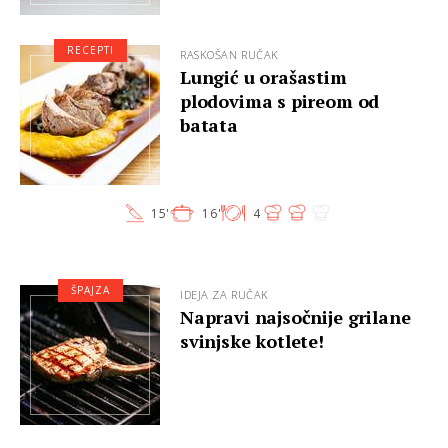
RECEPTI
RASKOŠAN RUČAK
Lungić u orašastim
plodovima s pireom od
batata
15'
16'
4
ŠPAJZA
IDEJA ZA RUČAK
Napravi najsočnije grilane
svinjske kotlete!