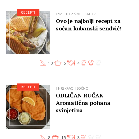
RECEPTI
IZMEĐU 2 ŠNITE KRUHA...
Ovo je najbolji recept za
sočan kubanski sendvič!
10'
5'
4
RECEPTI
I HRSKAVO I SOČNO
ODLIČAN RUČAK
Aromatična pohana
svinjetina
8'
15'
8