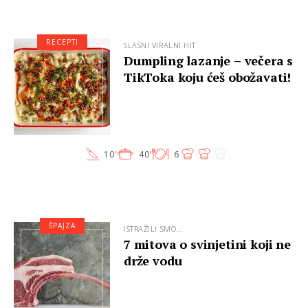
RECEPTI
SLASNI VIRALNI HIT
Dumpling lazanje – večera s
TikToka koju ćeš obožavati!
10'
40'
6
ŠPAJZA
ISTRAŽILI SMO...
7 mitova o svinjetini koji ne
drže vodu