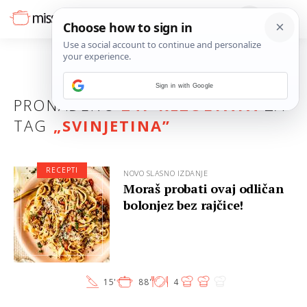
Sign in with Google
PRONAĐENO
247 REZULTATA
ZA
TAG
„
SVINJETINA
”
RECEPTI
NOVO SLASNO IZDANJE
Moraš probati ovaj odličan
bolonjez bez rajčice!
15'
88'
4