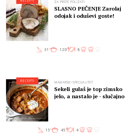
RECEPTI
ZA PRSTE POLIZATI
SLASNO PEČENJE Zarolaj
odojak i oduševi goste!
31'
120'
8
RECEPTI
MAĐARSKI SPECIJALITET
Sekeli gulaš je top zimsko
jelo, a nastalo je - slučajno
15'
45'
4