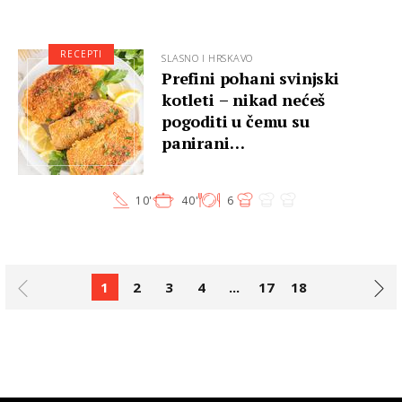
RECEPTI
SLASNO I HRSKAVO
Prefini pohani svinjski
kotleti – nikad nećeš
pogoditi u čemu su
panirani…
10'
40'
6
1
2
3
4
...
17
18