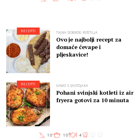
RECEPTI
TAJNA DOBROG ROŠTILJA
Ovo je najbolji recept za
domaće ćevape i
pljeskavice!
RECEPTI
SAMO 5 SASTOJAKA
Pohani svinjski kotleti iz air
fryera gotovi za 10 minuta
10'
10'
4