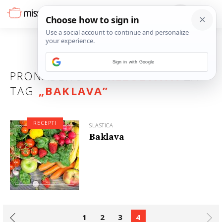
Sign in with Google
PRONAĐENO
43 REZULTATA
ZA
TAG
„
BAKLAVA
”
RECEPTI
SLASTICA
Baklava
1
2
3
4