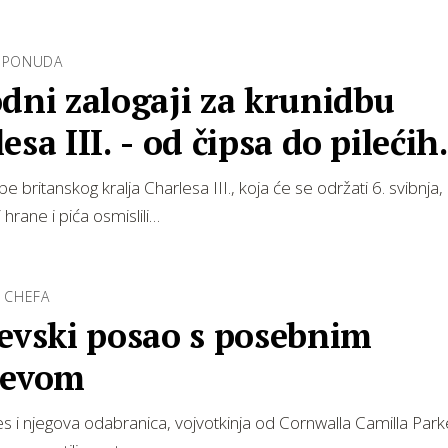
A PONUDA
dni zalogaji za krunidbu
esa III. - od čipsa do pilećih
sica
e britanskog kralja Charlesa III., koja će se održati 6. svibnja, 
hrane i pića osmislili…
I CHEFA
jevski posao s posebnim
jevom
es i njegova odabranica, vojvotkinja od Cornwalla Camilla Par