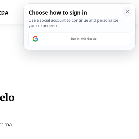
ZDA
Sign in with Google
elo
zrnima