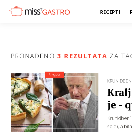
RECEPTI
PRONAĐENO
3 REZULTATA
ZA TA
ŠPAJZA
KRUNIDBEN
Kralj
je - 
Krunidbeni 
soje), a bit