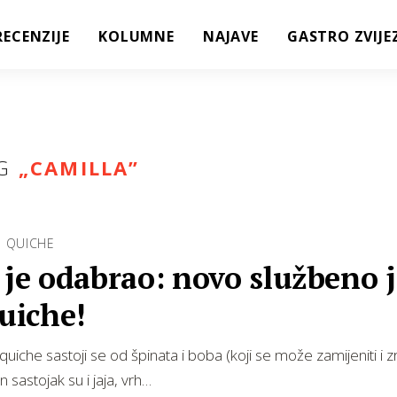
RECENZIJE
KOLUMNE
NAJAVE
GASTRO ZVIJE
G
„
CAMILLA
”
I QUICHE
 je odabrao: novo službeno j
quiche!
quiche sastoji se od špinata i boba (koji se može zamijeniti i 
an sastojak su i jaja, vrh…