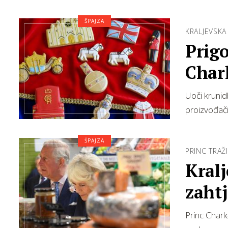
ŠPAJZA
KRALJEVSK
Prigo
Charl
koba
Uoči krunidb
proizvođači 
ŠPAJZA
PRINC TRAŽ
Kral
zaht
Princ Charl