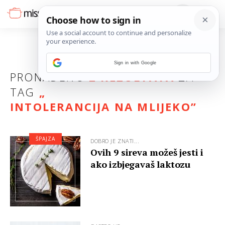
Sign in with Google
PRONAĐENO
2 REZULTATA
ZA
TAG
„
INTOLERANCIJA NA MLIJEKO
”
ŠPAJZA
DOBRO JE ZNATI...
Ovih 9 sireva možeš jesti i
ako izbjegavaš laktozu