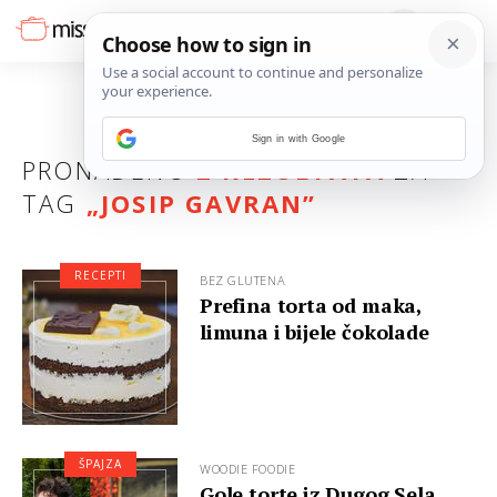
Sign in with Google
PRONAĐENO
2 REZULTATA
ZA
TAG
„
JOSIP GAVRAN
”
RECEPTI
BEZ GLUTENA
Prefina torta od maka,
limuna i bijele čokolade
ŠPAJZA
WOODIE FOODIE
Gole torte iz Dugog Sela