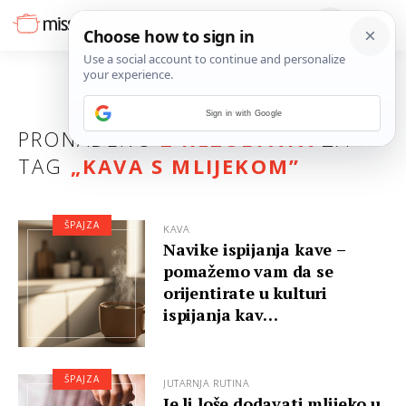
Sign in with Google
PRONAĐENO
2 REZULTATA
ZA
TAG
„
KAVA S MLIJEKOM
”
ŠPAJZA
KAVA
Navike ispijanja kave –
pomažemo vam da se
orijentirate u kulturi
ispijanja kav…
ŠPAJZA
JUTARNJA RUTINA
Je li loše dodavati mlijeko u