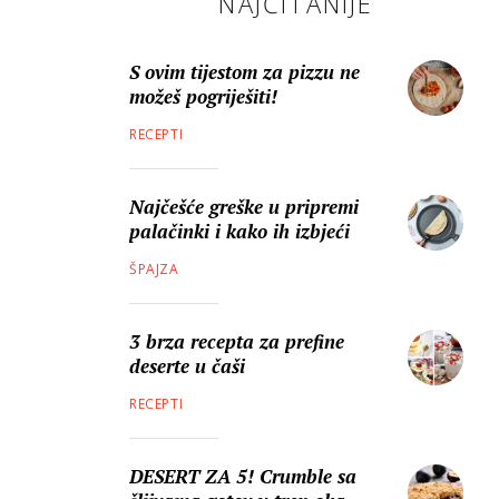
NAJČITANIJE
S ovim tijestom za pizzu ne
možeš pogriješiti!
RECEPTI
Najčešće greške u pripremi
palačinki i kako ih izbjeći
ŠPAJZA
3 brza recepta za prefine
deserte u čaši
RECEPTI
DESERT ZA 5! Crumble sa