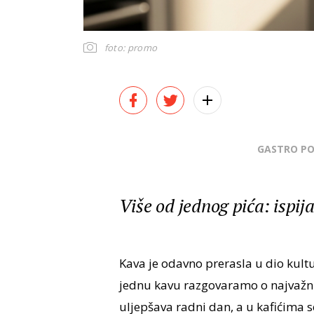
foto: promo
GASTRO P
Više od jednog pića: ispi
Kava je odavno prerasla u dio kult
jednu kavu razgovaramo o najvažni
uljepšava radni dan, a u kafićima se