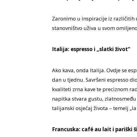
Zaronimo u inspiracije iz različitih
stanovništvo uživa u svom omiljen
Italija: espresso i „slatki život“
Ako kava, onda Italija. Ovdje se es
dan u tjednu. Savršeni espresso dio 
kvaliteti zrna kave te preciznom r
napitka stvara gustu, zlatnosmeđu
talijanski osjećaj života – temelj „la
Francuska: café au lait i pariški š