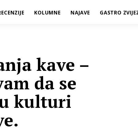
RECENZIJE
KOLUMNE
NAJAVE
GASTRO ZVIJE
anja kave –
am da se
 u kulturi
ve.