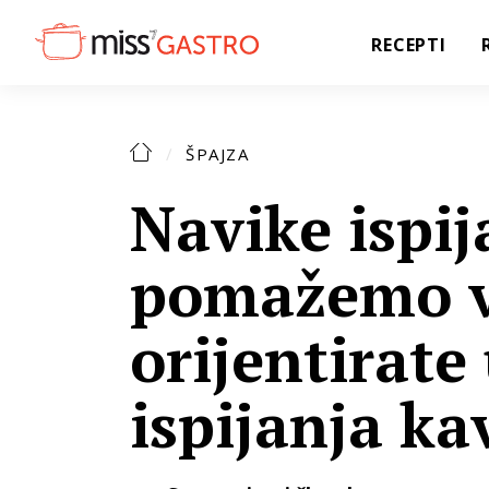
RECEPTI
ŠPAJZA
Navike ispij
pomažemo v
orijentirate
ispijanja ka