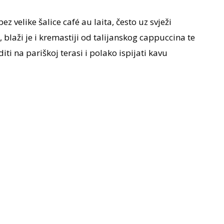
 velike šalice café au laita, često uz svježi
, blaži je i kremastiji od talijanskog cappuccina te
ti na pariškoj terasi i polako ispijati kavu