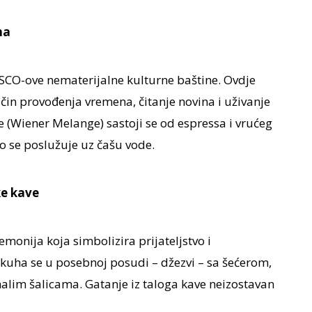
na
SCO-ove nematerijalne kulturne baštine. Ovdje
čin provođenja vremena, čitanje novina i uživanje
(Wiener Melange) sastoji se od espressa i vrućeg
o se poslužuje uz čašu vode.
ke kave
emonija koja simbolizira prijateljstvo i
kuha se u posebnoj posudi – džezvi – sa šećerom,
alim šalicama. Gatanje iz taloga kave neizostavan