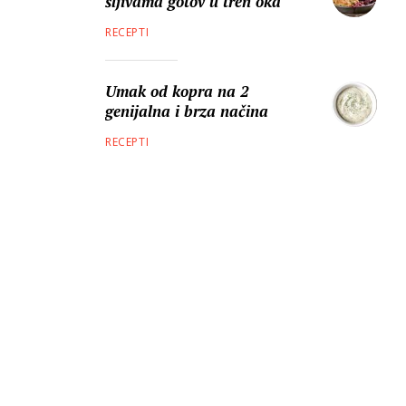
šljivama gotov u tren oka
RECEPTI
Umak od kopra na 2
genijalna i brza načina
RECEPTI