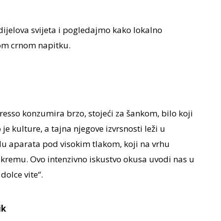
 dijelova svijeta i pogledajmo kako lokalno
om crnom napitku.
presso konzumira brzo, stojeći za šankom, bilo koji
je kulture, a tajna njegove izvrsnosti leži u
adu aparata pod visokim tlakom, koji na vrhu
 kremu. Ovo intenzivno iskustvo okusa uvodi nas u
 dolce vite“.
ik