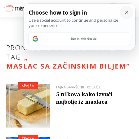
Sign in with Google
PRONAĐENO
3 REZULTATA
ZA
TAG
„
MASLAC SA ZAČINSKIM BILJEM
”
ŠPAJZA
TAJNA SAVRŠENIH KOLAČA
5 trikova kako izvući
najbolje iz maslaca
ŠPAJZA