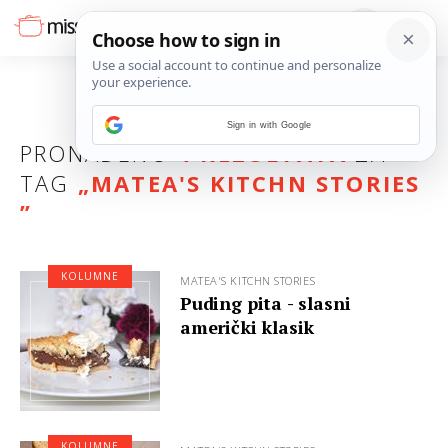
Sign in with Google
PRONAĐENO
4 REZULTATA
ZA
TAG
„
MATEA'S KITCHN STORIES
”
KOLUMNE
MATEA'S KITCHN STORIES
Puding pita - slasni
američki klasik
KOLUMNE