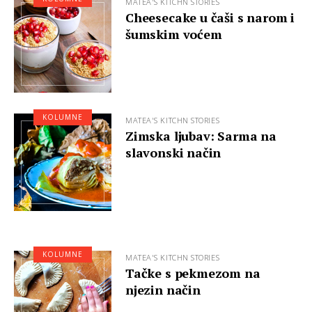
MATEA'S KITCHN STORIES
Cheesecake u čaši s narom i
šumskim voćem
KOLUMNE
MATEA'S KITCHN STORIES
Zimska ljubav: Sarma na
slavonski način
KOLUMNE
MATEA'S KITCHN STORIES
Tačke s pekmezom na
njezin način