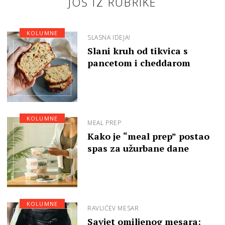
JOŠ IZ RUBRIKE
KOLUMNE
SLASNA IDEJA!
Slani kruh od tikvica s
pancetom i cheddarom
KOLUMNE
MEAL PREP
Kako je “meal prep” postao
spas za užurbane dane
KOLUMNE
RAVLIĆEV MESAR
Savjet omiljenog mesara: