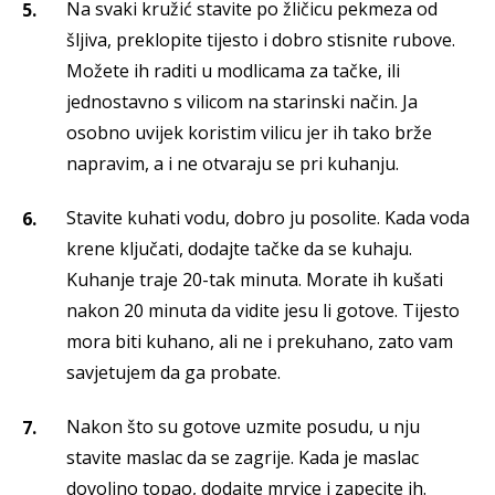
Na svaki kružić stavite po žličicu pekmeza od
šljiva, preklopite tijesto i dobro stisnite rubove.
Možete ih raditi u modlicama za tačke, ili
jednostavno s vilicom na starinski način. Ja
osobno uvijek koristim vilicu jer ih tako brže
napravim, a i ne otvaraju se pri kuhanju.
Stavite kuhati vodu, dobro ju posolite. Kada voda
krene ključati, dodajte tačke da se kuhaju.
Kuhanje traje 20-tak minuta. Morate ih kušati
nakon 20 minuta da vidite jesu li gotove. Tijesto
mora biti kuhano, ali ne i prekuhano, zato vam
savjetujem da ga probate.
Nakon što su gotove uzmite posudu, u nju
stavite maslac da se zagrije. Kada je maslac
dovoljno topao, dodajte mrvice i zapecite ih.