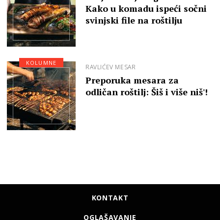
Kako u komadu ispeći sočni
svinjski file na roštilju
KOLUMNE
RAVLIĆEV MESAR
Preporuka mesara za
odličan roštilj: Šiš i više niš'!
KONTAKT
OGLAŠAVANJE