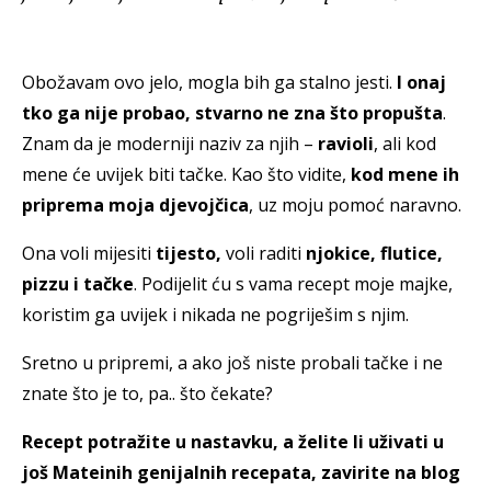
Obožavam ovo jelo, mogla bih ga stalno jesti.
I onaj
tko ga nije probao, stvarno ne zna što propušta
.
Znam da je moderniji naziv za njih –
ravioli
, ali kod
mene će uvijek biti tačke. Kao što vidite,
kod mene ih
priprema moja djevojčica
, uz moju pomoć naravno.
Ona voli mijesiti
tijesto,
voli raditi
njokice, flutice,
pizzu i tačke
. Podijelit ću s vama recept moje majke,
koristim ga uvijek i nikada ne pogriješim s njim.
Sretno u pripremi, a ako još niste probali tačke i ne
znate što je to, pa.. što čekate?
Recept potražite u nastavku, a želite li uživati u
još Mateinih genijalnih recepata, zavirite na blog