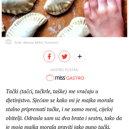
foto: Matea Mikić Pavlović
GASTRO POSTAO
Tački (tačci, tačkrle, taške) me vračaju u
djetinjstvo. Sjećam se kako mi je majka morala
stalno pripremati tačke, i ne samo meni, cijeloj
obitelji. Odrasla sam uz dva brata i sestru, tako da
je moja majka morala praviti jako puno tački.