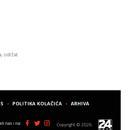
a, održat
SS
POLITIKA KOLAČIĆA
ARHIVA
ti nas i na:
Copyright © 2026.