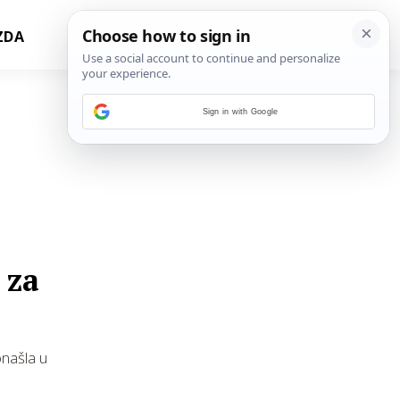
ZDA
Sign in with Google
 za
onašla u