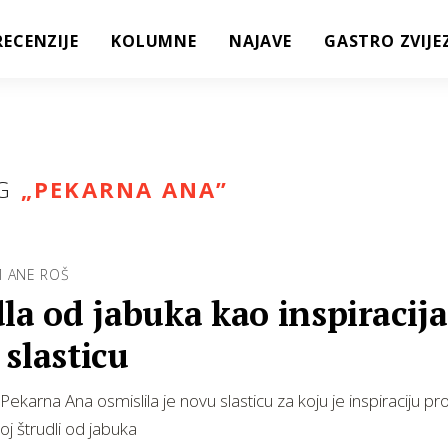
RECENZIJE
KOLUMNE
NAJAVE
GASTRO ZVIJE
G
„
PEKARNA ANA
”
M ANE ROŠ
la od jabuka kao inspiracija
slasticu
Pekarna Ana osmislila je novu slasticu za koju je inspiraciju pr
oj štrudli od jabuka