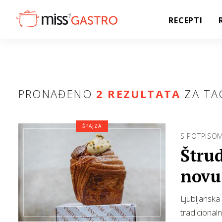
RECEPTI
PRONAĐENO
2 REZULTATA
ZA TA
ŠPAJZA
S POTPISO
Štrud
novu 
Ljubljanska 
tradicionaln