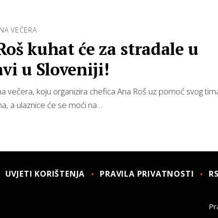
NA VEČERA
oš kuhat će za stradale u
vi u Sloveniji!
 večera, koju organizira chefica Ana Roš uz pomoć svog tim
jna, a ulaznice će se moći na…
UVJETI KORIŠTENJA
PRAVILA PRIVATNOSTI
R
Pra