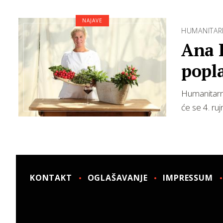
NAJAVE
HUMANITAR
Ana R
popla
Humanitarna
će se 4. ru
KONTAKT
OGLAŠAVANJE
IMPRESSUM