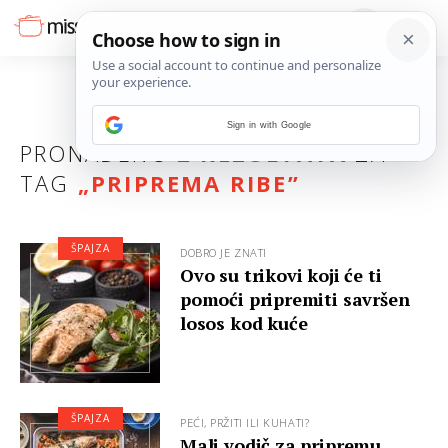
Sign in with Google
PRONAĐENO
2 REZULTATA
ZA
TAG
„
PRIPREMA RIBE
”
ŠPAJZA
DOBRO JE ZNATI
Ovo su trikovi koji će ti
pomoći pripremiti savršen
losos kod kuće
ŠPAJZA
PEĆI, PRŽITI ILI KUHATI?
Mali vodič za pripremu