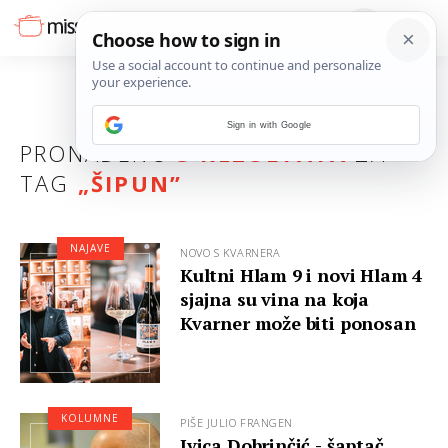
Sign in with Google
PRONAĐENO
3 REZULTATA
ZA
TAG
„
ŠIPUN
”
NAJAVE
NOVO S KVARNERA
Kultni Hlam 9 i novi Hlam 4
sjajna su vina na koja
Kvarner može biti ponosan
KOLUMNE
PIŠE JULIO FRANGEN
Ivica Dobrinčić - šaptač