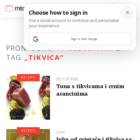
Sign in with Google
PRONAĐENO
44 REZULTATA
ZA
TAG
„
TIKVICA
”
RECEPTI
JELO OD RIBE
Tuna s tikvicama i crnim
arancinima
RECEPTI
JUHA
Juha od cvjetače i tikvica sa