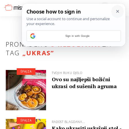
Sign in with Google
PRONAĐENO
3 REZULTATA
ZA
TAG
„
UKRAS
”
ŠPAJZA
TVOJIH RUKU DJELO
Ovo su najljepši božićni
ukrasi od sušenih agruma
ŠPAJZA
RADOST BLAGDANA...
Kako ukrasiti uskršnji stol -