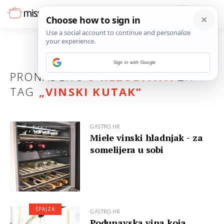
Sign in with Google
PRONAĐENO
3 REZULTATA
ZA
TAG
„
VINSKI KUTAK
”
GASTRO.HR
Miele vinski hladnjak - za
somelijera u sobi
ŠPAJZA
GASTRO.HR
Podunavska vina koja