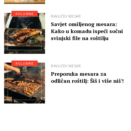
KOLUMNE
RAVLIĆEV MESAR
Savjet omiljenog mesara:
Kako u komadu ispeći sočni
svinjski file na roštilju
KOLUMNE
RAVLIĆEV MESAR
Preporuka mesara za
odličan roštilj: Šiš i više niš'!