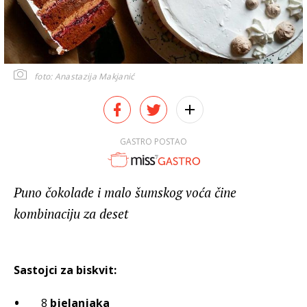
foto: Anastazija Makjanić
GASTRO POSTAO
Puno čokolade i malo šumskog voća čine
kombinaciju za deset
Sastojci za biskvit:
8
bjelanjaka