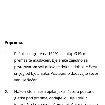
Priprema:
Pećnicu zagrijte na 160°C, a kalup Ø19cm
premažite maslacem. Bjelanjke zajedno sa
prstohvatom soli miksajte dok ne dobijete čvrsti
snijeg od bjelanjaka. Postepeno dodavajte šećer i
vanilija šećer.
Nakon što smjesa bjelanjaka i šecera postane
glatka pod prstima, dodajte joj ulje i tekući
jogurt. Na kraju pjenjačom umiješajte prosijano