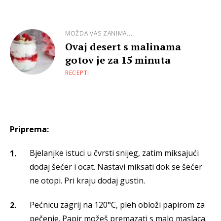
MOŽDA VAS ZANIMA...
Ovaj desert s malinama
gotov je za 15 minuta
RECEPTI
Priprema:
Bjelanjke istuci u čvrsti snijeg, zatim miksajući
dodaj šećer i ocat. Nastavi miksati dok se šećer
ne otopi. Pri kraju dodaj gustin.
Pećnicu zagrij na 120°C, pleh obloži papirom za
pečenje. Papir možeš premazati s malo maslaca.