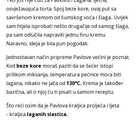
Tko još nije čuo za Pavlovu?! Lagana, ljetna,
osvježavajuća torta. Spoj beze kore, ovaj put sa
savršenom kremom od šumskog voća i šlaga.. Uvijek
sam htjela isprobati nešto drugačije od samog šlaga,
pa sam odlučila napraviti jednu finu kremu.
Naravno, ideja je bila pun pogodak.
Jednostavan način pripreme Pavlove većini je poznat.
Kod
beze kore
moraš paziti da se šećer istopi
prilikom miksanja, temperatura pećnice mora biti
lagana, nikako ne jača od
130°C.
Krema je također
bazična, ali o njoj ću ti pisati u samom receptu.
Što reći osim da je Pavlova kraljica proljeća i ljeta
- kraljica
laganih slastica.