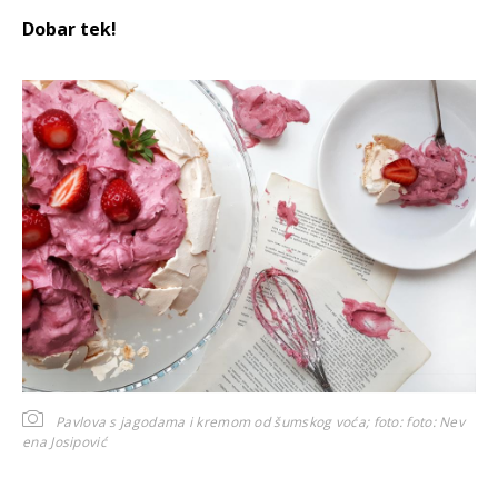
Dobar tek!
Pavlova s jagodama i kremom od šumskog voća; foto:
foto: Nev
ena Josipović