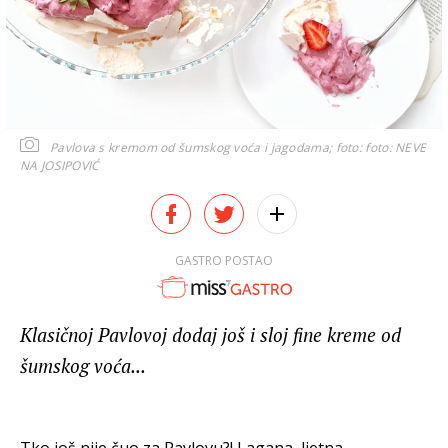
Pavlova s kremom od šumskog voća i jagodama; foto:
foto: NEVE
NA JOSIPOVIĆ
GASTRO POSTAO
Klasičnoj Pavlovoj dodaj još i sloj fine kreme od
šumskog voća...