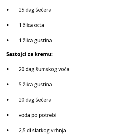
25 dag šećera
1 žlica octa
1 žlica gustina
Sastojci za kremu:
20 dag šumskog voća
5 žlica gustina
20 dag šećera
voda po potrebi
2,5 dl slatkog vrhnja