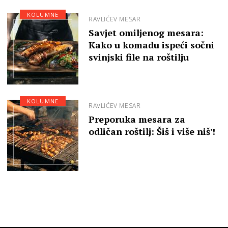
KOLUMNE
RAVLIĆEV MESAR
Savjet omiljenog mesara:
Kako u komadu ispeći sočni
svinjski file na roštilju
KOLUMNE
RAVLIĆEV MESAR
Preporuka mesara za
odličan roštilj: Šiš i više niš'!