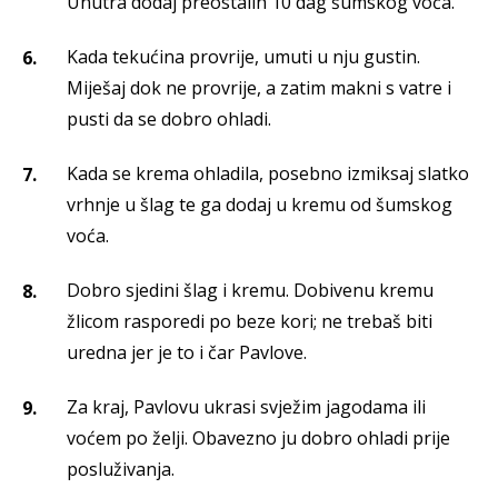
Unutra dodaj preostalih 10 dag šumskog voća.
Kada tekućina provrije, umuti u nju gustin.
Miješaj dok ne provrije, a zatim makni s vatre i
pusti da se dobro ohladi.
Kada se krema ohladila, posebno izmiksaj slatko
vrhnje u šlag te ga dodaj u kremu od šumskog
voća.
Dobro sjedini šlag i kremu. Dobivenu kremu
žlicom rasporedi po beze kori; ne trebaš biti
uredna jer je to i čar Pavlove.
Za kraj, Pavlovu ukrasi svježim jagodama ili
voćem po želji. Obavezno ju dobro ohladi prije
posluživanja.