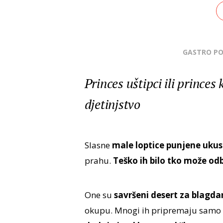
GASTRO P
Princes uštipci ili princes
djetinjstvo
Slasne
male loptice punjene u
prahu.
Teško ih bilo tko može odbi
One su
savršeni desert za blagdan
okupu. Mnogi ih pripremaju samo