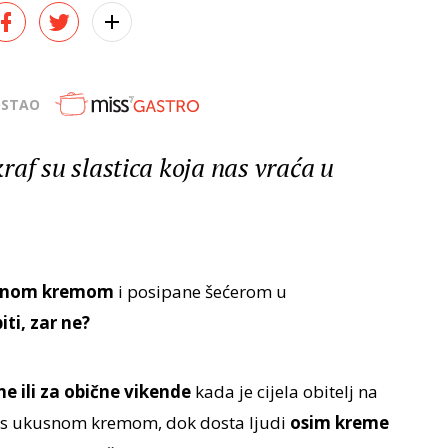
OSTAO
 kraf su slastica koja nas vraća u
kusnom kremom
i posipane šećerom u
ti, zar ne?
e ili za obične vikende
kada je cijela obitelj na
 s ukusnom kremom, dok dosta ljudi
osim kreme