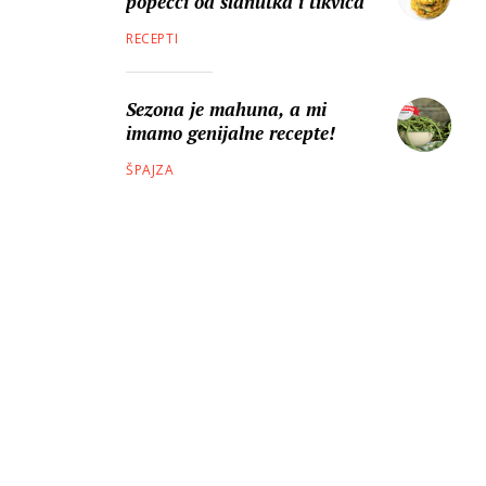
popečci od slanutka i tikvica
RECEPTI
Sezona je mahuna, a mi
imamo genijalne recepte!
ŠPAJZA