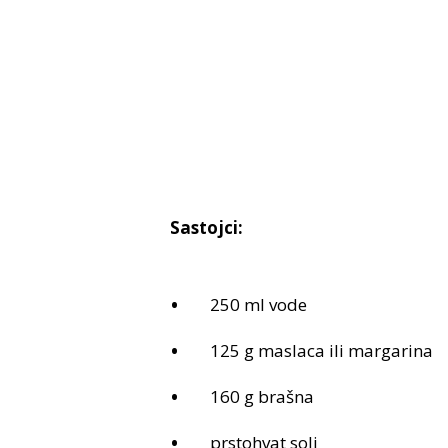
Sastojci:
250 ml vode
125 g maslaca ili margarina
160 g brašna
prstohvat soli