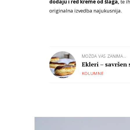
dodaju i red kreme od šlaga,
te i
originalna izvedba najukusnija.
MOŽDA VAS ZANIMA...
Ekleri – savršen
glazure
KOLUMNE