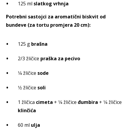
125 ml
slatkog vrhnja
Potrebni sastojci za aromatični biskvit od
bundeve (za tortu promjera 20 cm):
125 g
brašna
2/3 žličice
praška za pecivo
1⁄4 žličice
sode
1⁄2 žličice
soli
1 žličica
cimeta
+ 1⁄4 žličice
đumbira
+ 1⁄4 žličice
klinčića
60 ml
ulja