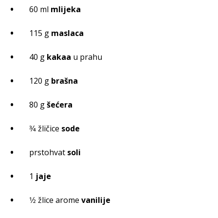
60 ml
mlijeka
115 g
maslaca
40 g
kakaa
u prahu
120 g
brašna
80 g
šećera
3⁄4 žličice
sode
prstohvat
soli
1
jaje
1⁄2 žlice arome
vanilije