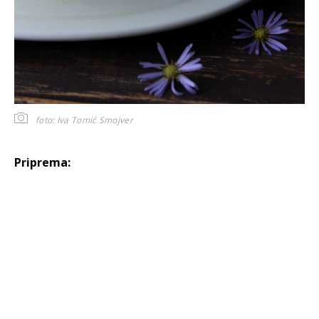
foto: Iva Tomić Smojver
Priprema: