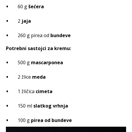
60 g
šećera
2
jaja
260 g pirea od
bundeve
Potrebni sastojci za kremu:
500 g
mascarponea
2 žlice
meda
1 žličica
cimeta
150 ml
slatkog vrhnja
100 g
pirea od bundeve