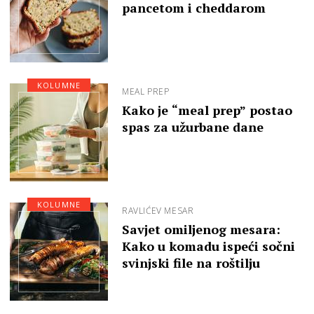
pancetom i cheddarom
KOLUMNE
MEAL PREP
Kako je “meal prep” postao
spas za užurbane dane
KOLUMNE
RAVLIĆEV MESAR
Savjet omiljenog mesara:
Kako u komadu ispeći sočni
svinjski file na roštilju