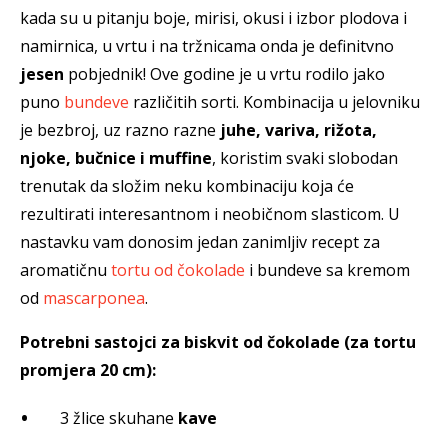
kada su u pitanju boje, mirisi, okusi i izbor plodova i
namirnica, u vrtu i na tržnicama onda je definitvno
jesen
pobjednik! Ove godine je u vrtu rodilo jako
puno
bundeve
različitih sorti. Kombinacija u jelovniku
je bezbroj, uz razno razne
juhe, variva, rižota,
njoke, bučnice i muffine
, koristim svaki slobodan
trenutak da složim neku kombinaciju koja će
rezultirati interesantnom i neobičnom slasticom. U
nastavku vam donosim jedan zanimljiv recept za
aromatičnu
tortu od čokolade
i bundeve sa kremom
od
mascarponea
.
Potrebni sastojci za biskvit od čokolade (za tortu
promjera 20 cm):
3 žlice skuhane
kave