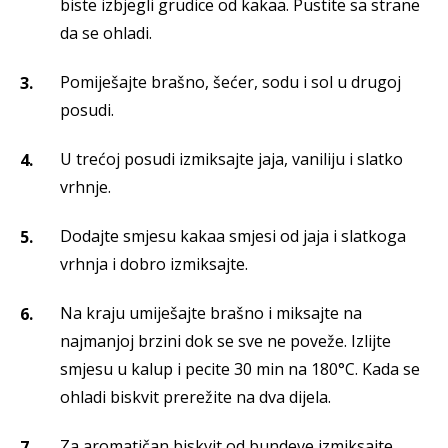
biste izbjegli grudice od kakaa. Pustite sa strane
da se ohladi.
Pomiješajte brašno, šećer, sodu i sol u drugoj
posudi.
U trećoj posudi izmiksajte jaja, vaniliju i slatko
vrhnje.
Dodajte smjesu kakaa smjesi od jaja i slatkoga
vrhnja i dobro izmiksajte.
Na kraju umiješajte brašno i miksajte na
najmanjoj brzini dok se sve ne poveže. Izlijte
smjesu u kalup i pecite 30 min na 180°C. Kada se
ohladi biskvit prerežite na dva dijela.
Za aromatičan biskvit od bundeve izmiksajte