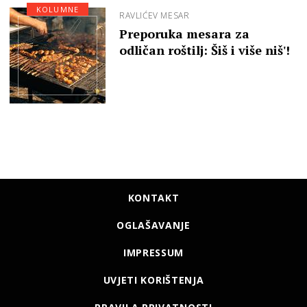
KOLUMNE
RAVLIĆEV MESAR
Preporuka mesara za
odličan roštilj: Šiš i više niš'!
KONTAKT
OGLAŠAVANJE
IMPRESSUM
UVJETI KORIŠTENJA