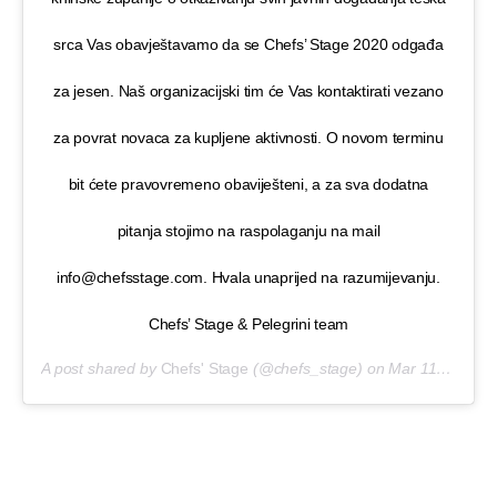
srca Vas obavještavamo da se Chefs’ Stage 2020 odgađa
za jesen. Naš organizacijski tim će Vas kontaktirati vezano
za povrat novaca za kupljene aktivnosti. O novom terminu
bit ćete pravovremeno obaviješteni, a za sva dodatna
pitanja stojimo na raspolaganju na mail
info@chefsstage.com. Hvala unaprijed na razumijevanju.
Chefs’ Stage & Pelegrini team
A post shared by
Chefs' Stage
(@chefs_stage) on
Mar 11, 2020 at 4:33am PDT