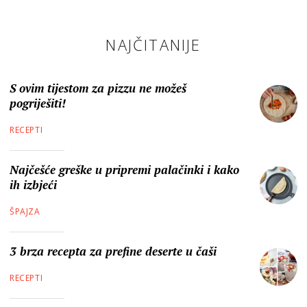
NAJČITANIJE
S ovim tijestom za pizzu ne možeš
pogriješiti!
RECEPTI
Najčešće greške u pripremi palačinki i kako
ih izbjeći
ŠPAJZA
3 brza recepta za prefine deserte u čaši
RECEPTI