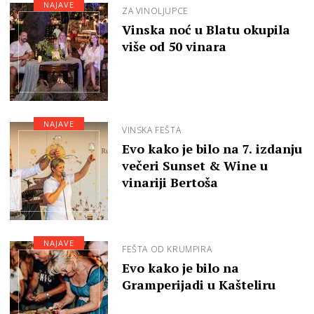
NAJAVE
ZA VINOLJUPCE
Vinska noć u Blatu okupila
više od 50 vinara
NAJAVE
VINSKA FEŠTA
Evo kako je bilo na 7. izdanju
večeri Sunset & Wine u
vinariji Bertoša
NAJAVE
FEŠTA OD KRUMPIRA
Evo kako je bilo na
Gramperijadi u Kašteliru