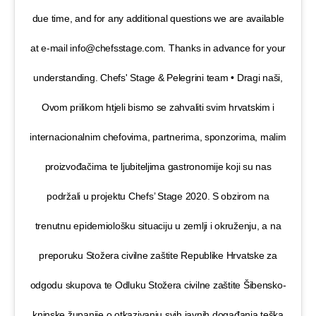
due time, and for any additional questions we are available
at e-mail info@chefsstage.com. Thanks in advance for your
understanding. Chefs' Stage & Pelegrini team • Dragi naši,
Ovom prilikom htjeli bismo se zahvaliti svim hrvatskim i
internacionalnim chefovima, partnerima, sponzorima, malim
proizvođačima te ljubiteljima gastronomije koji su nas
podržali u projektu Chefs’ Stage 2020. S obzirom na
trenutnu epidemiološku situaciju u zemlji i okruženju, a na
preporuku Stožera civilne zaštite Republike Hrvatske za
odgodu skupova te Odluku Stožera civilne zaštite Šibensko-
kninske županije o otkazivanju svih javnih događanja teška