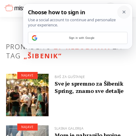
Sign in with Google
PRONAĐENO
27 REZULTATA
ZA
TAG
„
ŠIBENIK
”
NAJAVE
BAŠ ZA GUŠTANJE
Sve je spremno za Šibenik
Spring, znamo sve detalje
NAJAVE
SLASNA GALERIJA
More je nahranilo brojne