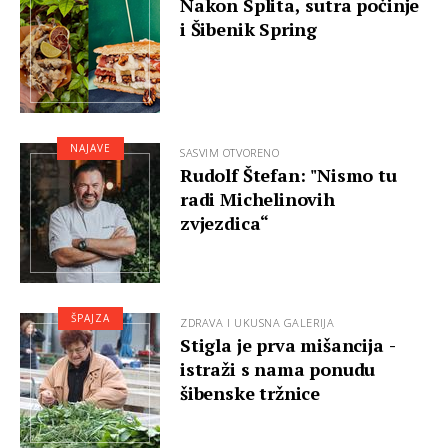
Nakon Splita, sutra počinje
i Šibenik Spring
NAJAVE
SASVIM OTVORENO
Rudolf Štefan: "Nismo tu
radi Michelinovih
zvjezdica“
ŠPAJZA
ZDRAVA I UKUSNA GALERIJA
Stigla je prva mišancija -
istraži s nama ponudu
šibenske tržnice