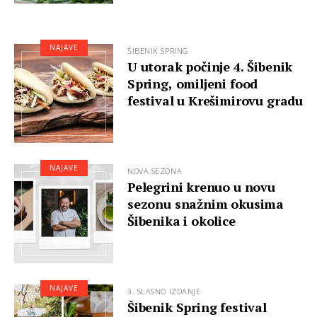
NAJAVE
ŠIBENIK SPRING
U utorak počinje 4. Šibenik
Spring, omiljeni food
festival u Krešimirovu gradu
NAJAVE
NOVA SEZONA
Pelegrini krenuo u novu
sezonu snažnim okusima
Šibenika i okolice
NAJAVE
3. SLASNO IZDANJE
Šibenik Spring festival