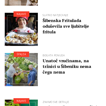
NAJAVE
SLATKO NATJECANJE
Šibenska Fritulada
oduševila sve ljubitelje
fritula
ŠPAJZA
BOGATA PONUDA
Unatoč vrućinama, na
tržnici u Šibeniku nema
čega nema
NAJAVE
ZNAMO SVE DETALJE